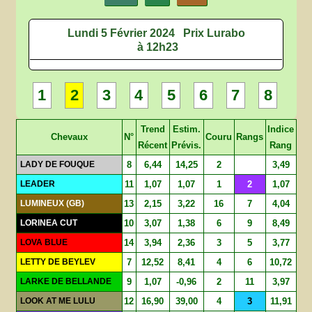
Lundi 5 Février 2024
Prix Lurabo
à 12h23
1
2
3
4
5
6
7
8
Trend
Estim.
Indice
Chevaux
N°
Couru
Rangs
Récent
Prévis.
Rang
LADY DE FOUQUE
8
6,44
14,25
2
3,49
LEADER
11
1,07
1,07
1
2
1,07
LUMINEUX (GB)
13
2,15
3,22
16
7
4,04
LORINEA CUT
10
3,07
1,38
6
9
8,49
LOVA BLUE
14
3,94
2,36
3
5
3,77
LETTY DE BEYLEV
7
12,52
8,41
4
6
10,72
LARKE DE BELLANDE
9
1,07
-0,96
2
11
3,97
LOOK AT ME LULU
12
16,90
39,00
4
3
11,91