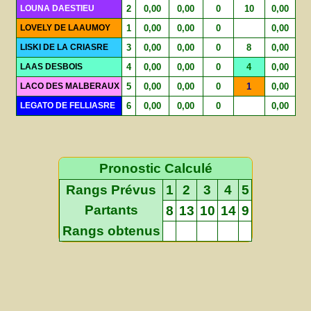
LOUNA DAESTIEU
2
0,00
0,00
0
10
0,00
LOVELY DE LAAUMOY
1
0,00
0,00
0
0,00
LISKI DE LA CRIASRE
3
0,00
0,00
0
8
0,00
LAAS DESBOIS
4
0,00
0,00
0
4
0,00
LACO DES MALBERAUX
5
0,00
0,00
0
1
0,00
LEGATO DE FELLIASRE
6
0,00
0,00
0
0,00
Pronostic Calculé
Rangs Prévus
1
2
3
4
5
Partants
8
13
10
14
9
Rangs obtenus