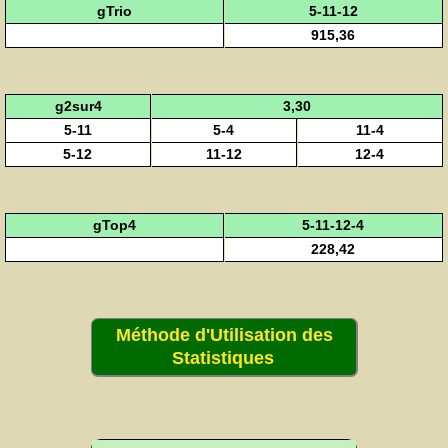
gTrio
5-11-12
915,36
g2sur4
3,30
5-11
5-4
11-4
5-12
11-12
12-4
gTop4
5-11-12-4
228,42
Méthode d'Utilisation des
Statistiques