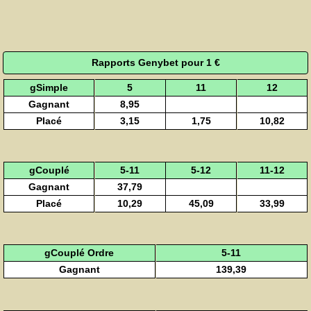
Rapports Genybet pour 1 €
gSimple
5
11
12
Gagnant
8,95
Placé
3,15
1,75
10,82
gCouplé
5-11
5-12
11-12
Gagnant
37,79
Placé
10,29
45,09
33,99
gCouplé Ordre
5-11
Gagnant
139,39