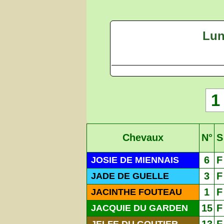
Lun
1
Chevaux
N°
S
6
F
JOSIE DE MIENNAIS
3
F
JADE DE GUELLE
1
F
JACINTHE FOUTEAU
15
F
JACQUIE DU GARDEN