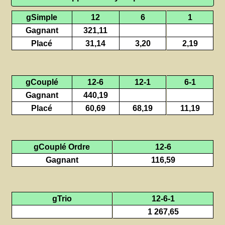
gSimple
12
6
1
Gagnant
321,11
Placé
31,14
3,20
2,19
gCouplé
12-6
12-1
6-1
Gagnant
440,19
Placé
60,69
68,19
11,19
gCouplé Ordre
12-6
Gagnant
116,59
gTrio
12-6-1
1 267,65