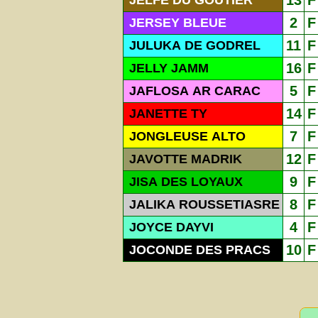
13
F
JELFE DU GOUTIER
2
F
JERSEY BLEUE
11
F
JULUKA DE GODREL
16
F
JELLY JAMM
5
F
JAFLOSA AR CARAC
14
F
JANETTE TY
7
F
JONGLEUSE ALTO
12
F
JAVOTTE MADRIK
9
F
JISA DES LOYAUX
8
F
JALIKA ROUSSETIASRE
4
F
JOYCE DAYVI
10
F
JOCONDE DES PRACS