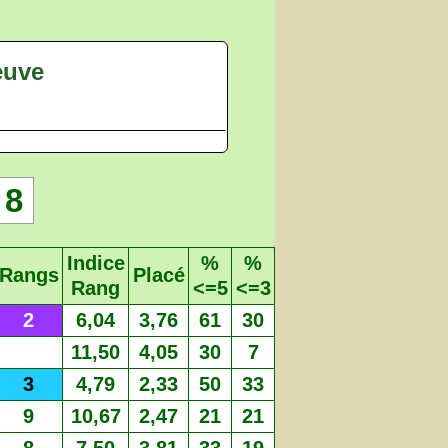
euve
8
Indice
%
%
Rangs
Placé
Rang
<=5
<=3
2
6,04
3,76
61
30
11,50
4,05
30
7
3
4,79
2,33
50
33
9
10,67
2,47
21
21