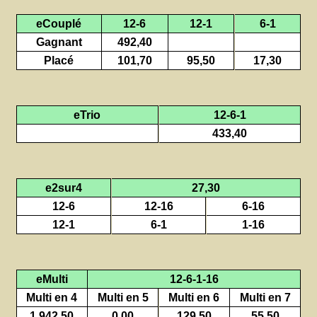
eCouplé
12-6
12-1
6-1
Gagnant
492,40
Placé
101,70
95,50
17,30
eTrio
12-6-1
433,40
e2sur4
27,30
12-6
12-16
6-16
12-1
6-1
1-16
eMulti
12-6-1-16
Multi en 4
Multi en 5
Multi en 6
Multi en 7
1 942,50
0,00
129,50
55,50