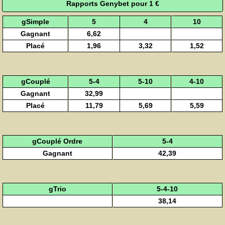
Rapports Genybet pour 1 €
gSimple
5
4
10
Gagnant
6,62
Placé
1,96
3,32
1,52
gCouplé
5-4
5-10
4-10
Gagnant
32,99
Placé
11,79
5,69
5,59
gCouplé Ordre
5-4
Gagnant
42,39
gTrio
5-4-10
38,14