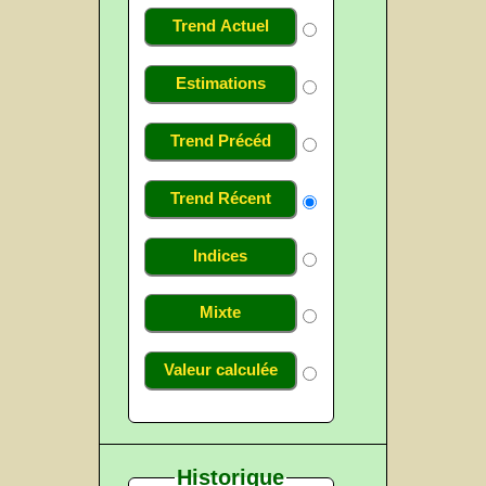
Trend Actuel
Estimations
Trend Précéd
Trend Récent
Indices
Mixte
Valeur calculée
Historique