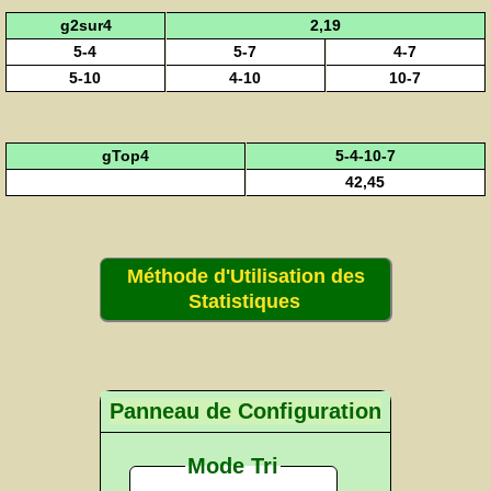
g2sur4
2,19
5-4
5-7
4-7
5-10
4-10
10-7
gTop4
5-4-10-7
42,45
Méthode d'Utilisation des
Statistiques
Panneau de Configuration
Mode Tri