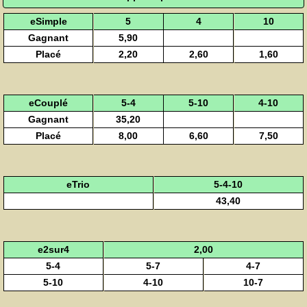
eSimple
5
4
10
Gagnant
5,90
Placé
2,20
2,60
1,60
eCouplé
5-4
5-10
4-10
Gagnant
35,20
Placé
8,00
6,60
7,50
eTrio
5-4-10
43,40
e2sur4
2,00
5-4
5-7
4-7
5-10
4-10
10-7