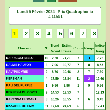
Lundi 5 Février 2024
Prix Quadrophénio
à 11h51
1
2
3
4
5
6
7
8
Trend
Estim.
Indice
Chevaux
N°
Couru
Rangs
Récent
Prévis.
Rang
KAPRICCIO BELLO
10
2,30
-3,79
3
3
7,72
KALMIE HAUFOR
6
7,06
10,77
7
8
8,53
KALYPSO VRIE
2
8,76
10,46
2
7
7,60
KERSIGAN
4
17,59
13,84
11
2
12,66
KALI DEL PURPLE
1
9,86
9,86
1
9
9,86
KERNEZIA DU CORTA
9
14,53
19,53
7
12,13
KARYNNA FLOMART
8
10,26
16,55
7
6
9,49
KISSABEL DE TIMM
11
17,68
24,69
6
17,43