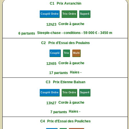
C1
Prix Avranchin
Couplé Ordre
Trio Ordre
Super4
Corde à gauche
12h23
Steeple-chase - conditions - 59 000 € - 3450 m
6 partants
C2
Prix d'Essai des Poulains
Couplé
Trio
Multi
Corde à gauche
12h55
Haies -
17 partants
C3
Prix Etienne Balsan
Couplé Ordre
Trio Ordre
Super4
Corde à gauche
13h27
Haies -
7 partants
C4
Prix d'Essai des Pouliches