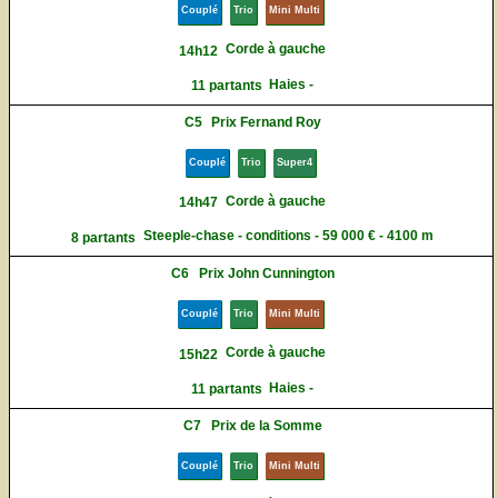
Couplé
Trio
Mini Multi
Corde à gauche
14h12
Haies -
11 partants
C5
Prix Fernand Roy
Couplé
Trio
Super4
Corde à gauche
14h47
Steeple-chase - conditions - 59 000 € - 4100 m
8 partants
C6
Prix John Cunnington
Couplé
Trio
Mini Multi
Corde à gauche
15h22
Haies -
11 partants
C7
Prix de la Somme
Couplé
Trio
Mini Multi