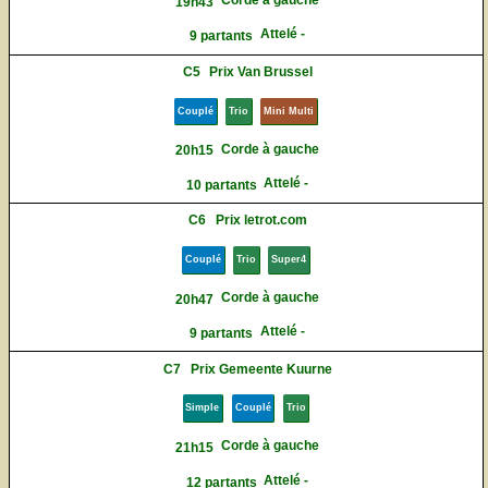
Corde à gauche
19h43
Attelé -
9 partants
C5
Prix Van Brussel
Couplé
Trio
Mini Multi
Corde à gauche
20h15
Attelé -
10 partants
C6
Prix letrot.com
Couplé
Trio
Super4
Corde à gauche
20h47
Attelé -
9 partants
C7
Prix Gemeente Kuurne
Simple
Couplé
Trio
Corde à gauche
21h15
Attelé -
12 partants