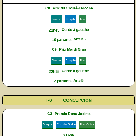
C8
Prix du Croisé-Laroche
Simple
Couplé
Trio
Corde à gauche
21h45
Attelé -
10 partants
C9
Prix Mardi Gras
Simple
Couplé
Trio
Corde à gauche
22h15
Attelé -
12 partants
R6
CONCEPCION
C3
Premio Dona Jacinta
Simple
Couplé Ordre
Trio Ordre
21h05