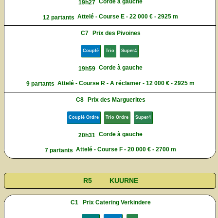
Corde à gauche
19h27
Attelé - Course E - 22 000 € - 2925 m
12 partants
C7
Prix des Pivoines
Couplé
Trio
Super4
Corde à gauche
19h59
Attelé - Course R - A réclamer - 12 000 € - 2925 m
9 partants
C8
Prix des Marguerites
Couplé Ordre
Trio Ordre
Super4
Corde à gauche
20h31
Attelé - Course F - 20 000 € - 2700 m
7 partants
R5
KUURNE
C1
Prix Catering Verkindere