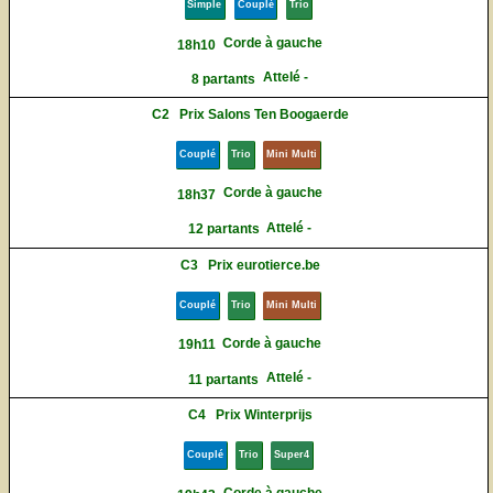
Simple
Couplé
Trio
Corde à gauche
18h10
Attelé -
8 partants
C2
Prix Salons Ten Boogaerde
Couplé
Trio
Mini Multi
Corde à gauche
18h37
Attelé -
12 partants
C3
Prix eurotierce.be
Couplé
Trio
Mini Multi
Corde à gauche
19h11
Attelé -
11 partants
C4
Prix Winterprijs
Couplé
Trio
Super4