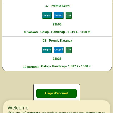
C7
Premio Keitel
Simple
Couplé
Trio
23h05
Galop - Handicap - 1 319 € - 1100 m
9 partants
C8
Premio Katanga
Simple
Couplé
Trio
23h35
Galop - Handicap - 1 687 € - 1000 m
12 partants
Page d'accueil
Welcome
Courses du
With our 140
partners
, we wish to store and access information on