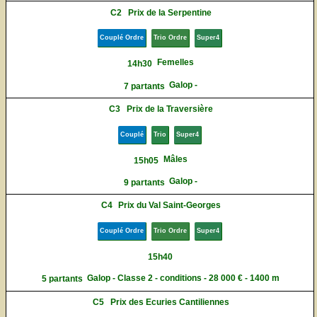
C2
Prix de la Serpentine
Couplé Ordre
Trio Ordre
Super4
Femelles
14h30
Galop -
7 partants
C3
Prix de la Traversière
Couplé
Trio
Super4
Mâles
15h05
Galop -
9 partants
C4
Prix du Val Saint-Georges
Couplé Ordre
Trio Ordre
Super4
15h40
Galop - Classe 2 - conditions - 28 000 € - 1400 m
5 partants
C5
Prix des Ecuries Cantiliennes