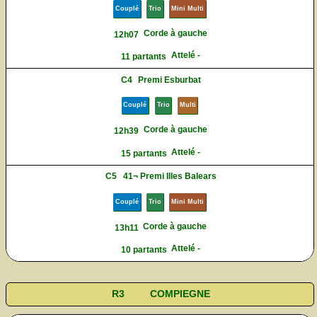
Couplé
Trio
Mini Multi
Corde à gauche
12h07
Attelé -
11 partants
C4
Premi Esburbat
Couplé
Trio
Multi
Corde à gauche
12h39
Attelé -
15 partants
C5
41¬ Premi Illes Balears
Couplé
Trio
Mini Multi
Corde à gauche
13h11
Attelé -
10 partants
R3
COMPIEGNE