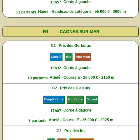
Corde à gauche
15h57
Haies - Handicap de catégorie - 55 000 € - 3600 m
13 partants
R4
CAGNES SUR MER
C1
Prix des Gerberas
Couplé
Trio
Mini Multi
Corde à gauche
16h32
Attelé - Course E - 26 000 € - 2150 m
10 partants
C2
Prix des Glaïeuls
Couplé Ordre
Trio Ordre
Super4
Corde à gauche
17h07
Attelé - Course E - 26 000 € - 2925 m
7 partants
C3
Prix des Iris