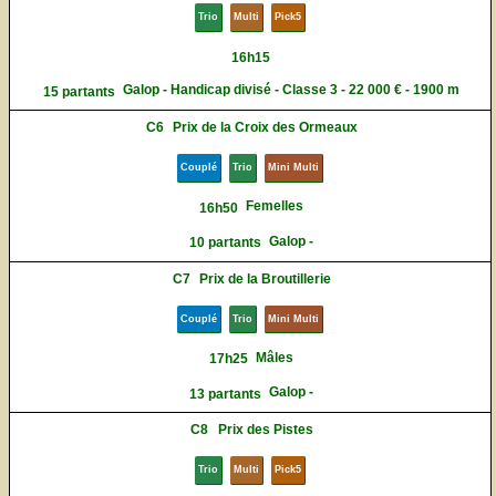
Trio
Multi
Pick5
16h15
Galop - Handicap divisé - Classe 3 - 22 000 € - 1900 m
15 partants
C6
Prix de la Croix des Ormeaux
Couplé
Trio
Mini Multi
Femelles
16h50
Galop -
10 partants
C7
Prix de la Broutillerie
Couplé
Trio
Mini Multi
Mâles
17h25
Galop -
13 partants
C8
Prix des Pistes
Trio
Multi
Pick5