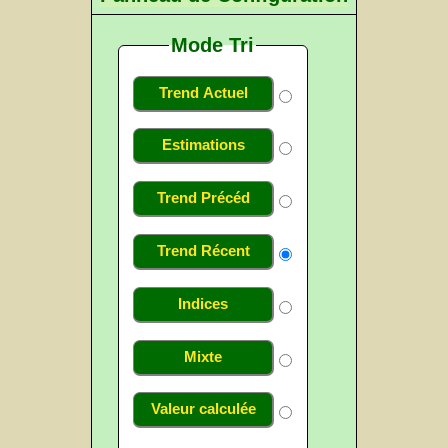
Mode Tri
Trend Actuel
Estimations
Trend Précéd
Trend Récent
Indices
Mixte
Valeur calculée