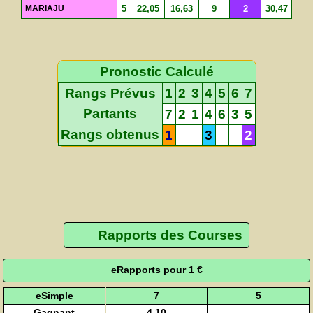
MARIAJU
5
22,05
16,63
9
2
30,47
Pronostic Calculé
Rangs Prévus
1
2
3
4
5
6
7
Partants
7
2
1
4
6
3
5
Rangs obtenus
1
3
2
Rapports des Courses
eRapports pour 1 €
eSimple
7
5
Gagnant
4,10