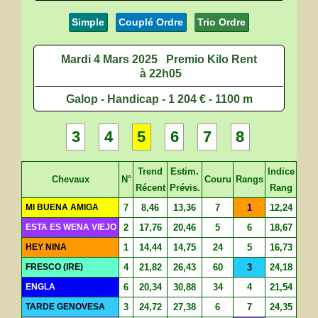
Simple
Couplé Ordre
Trio Ordre
Mardi 4 Mars 2025
Premio Kilo Rent
à 22h05
Galop - Handicap - 1 204 € - 1100 m
3
4
5
6
7
8
Trend
Estim.
Indice
Chevaux
N°
Couru
Rangs
Récent
Prévis.
Rang
MI BUENA AMIGA
7
8,46
13,36
7
1
12,24
ESTA ES WENA VIEJO
2
17,76
20,46
5
6
18,67
HEY NINA
1
14,44
14,75
24
5
16,73
FRESCO (IRE)
4
21,82
26,43
60
3
24,18
ENGLA
6
20,34
30,88
34
4
21,54
TARDE GENOVESA
3
24,72
27,38
6
7
24,35