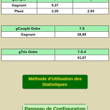
Gagnant
5,37
Placé
3,35
2,93
gCouplé Ordre
7-5
Gagnant
28,89
gTrio Ordre
7-5-4
41,07
Méthode d'Utilisation des
Statistiques
Panneau de Configuration