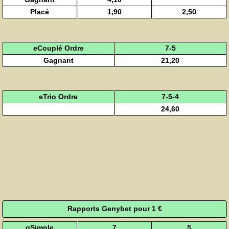
Placé
1,90
2,50
eCouplé Ordre
7-5
Gagnant
21,20
eTrio Ordre
7-5-4
24,60
Rapports Genybet pour 1 €
gSimple
7
5