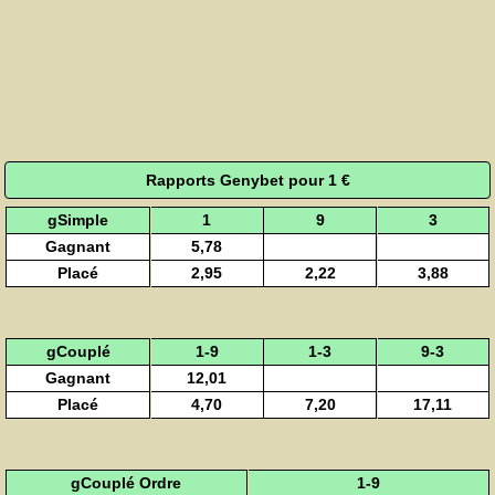
Rapports Genybet pour 1 €
gSimple
1
9
3
Gagnant
5,78
Placé
2,95
2,22
3,88
gCouplé
1-9
1-3
9-3
Gagnant
12,01
Placé
4,70
7,20
17,11
gCouplé Ordre
1-9