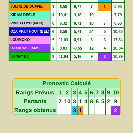
JULITE DE DUFFEL
1
6,58
6,77
7
1
5,95
KIRAM DEELE
4
10,41
3,18
10
7,79
PINK FLOYD (MOR)
8
6,32
8,71
18
7
8,65
OZA VRIJTHOUT (BEL)
6
6,56
5,71
34
5
10,65
LOUIMOKO
5
11,03
8,91
3
6
13,84
RAMA WILLIAMS
2
9,83
-0,55
12
4
10,34
SUNNY DL
9
11,94
5,16
9
2
10,29
Pronostic Calculé
Rangs Prévus
1
2
3
4
5
6
7
8
9
10
Partants
7
10
3
1
4
8
6
5
2
9
Rangs obtenus
3
1
2