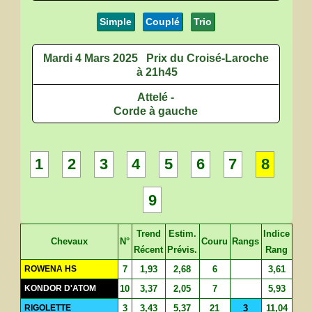
Simple
Couplé
Trio
Mardi 4 Mars 2025
Prix du Croisé-Laroche
à 21h45
Attelé -
Corde à gauche
1
2
3
4
5
6
7
8
9
Trend
Estim.
Indice
Chevaux
N°
Couru
Rangs
Récent
Prévis.
Rang
ROWENA HS
7
1,93
2,68
6
3,61
KONDOR D'ATOM
10
3,37
2,05
7
5,93
RIGOLETTE
3
3,43
5,37
21
3
11,04