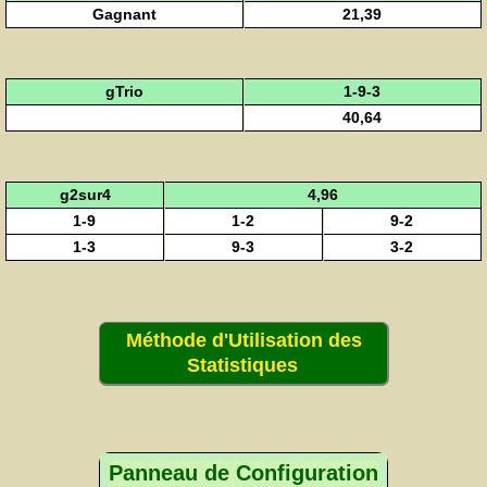
Gagnant
21,39
gTrio
1-9-3
40,64
g2sur4
4,96
1-9
1-2
9-2
1-3
9-3
3-2
Méthode d'Utilisation des
Statistiques
Panneau de Configuration