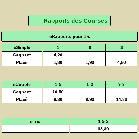
Rapports des Courses
eRapports pour 1 €
eSimple
1
9
3
Gagnant
4,20
Placé
1,80
1,90
4,80
eCouplé
1-9
1-3
9-3
Gagnant
10,50
Placé
6,30
8,90
14,80
eTrio
1-9-3
68,80