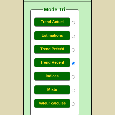
Mode Tri
Trend Actuel
Estimations
Trend Précéd
Trend Récent
Indices
Mixte
Valeur calculée