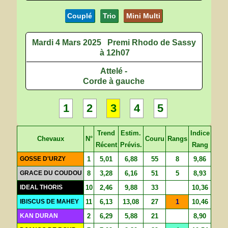
Couplé
Trio
Mini Multi
Mardi 4 Mars 2025
Premi Rhodo de Sassy
à 12h07
Attelé -
Corde à gauche
1
2
3
4
5
Trend
Estim.
Indice
Chevaux
N°
Couru
Rangs
Récent
Prévis.
Rang
GOSSE D'URZY
1
5,01
6,88
55
8
9,86
GRACE DU COUDOU
8
3,28
6,16
51
5
8,93
IDEAL THORIS
10
2,46
9,88
33
10,36
IBISCUS DE MAHEY
11
6,13
13,08
27
1
10,46
KAN DURAN
2
6,29
5,88
21
8,90