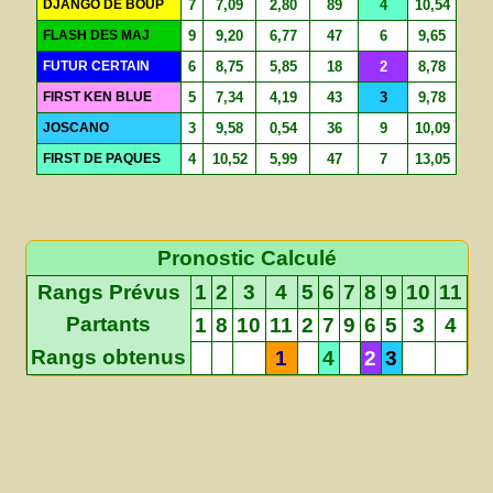
DJANGO DE BOUP
7
7,09
2,80
89
4
10,54
FLASH DES MAJ
9
9,20
6,77
47
6
9,65
FUTUR CERTAIN
6
8,75
5,85
18
2
8,78
FIRST KEN BLUE
5
7,34
4,19
43
3
9,78
JOSCANO
3
9,58
0,54
36
9
10,09
FIRST DE PAQUES
4
10,52
5,99
47
7
13,05
Pronostic Calculé
Rangs Prévus
1
2
3
4
5
6
7
8
9
10
11
Partants
1
8
10
11
2
7
9
6
5
3
4
Rangs obtenus
1
4
2
3