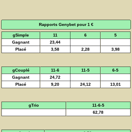
Rapports Genybet pour 1 €
gSimple
11
6
5
Gagnant
23,44
Placé
3,58
2,28
3,98
gCouplé
11-6
11-5
6-5
Gagnant
24,72
Placé
9,20
24,12
13,01
gTrio
11-6-5
62,78