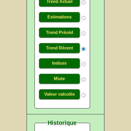
Trend Actuel
Estimations
Trend Précéd
Trend Récent
Indices
Mixte
Valeur calculée
Historique