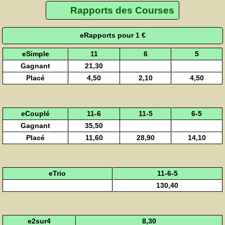
Rapports des Courses
eRapports pour 1 €
eSimple
11
6
5
Gagnant
21,30
Placé
4,50
2,10
4,50
eCouplé
11-6
11-5
6-5
Gagnant
35,50
Placé
11,60
28,90
14,10
eTrio
11-6-5
130,40
e2sur4
8,30