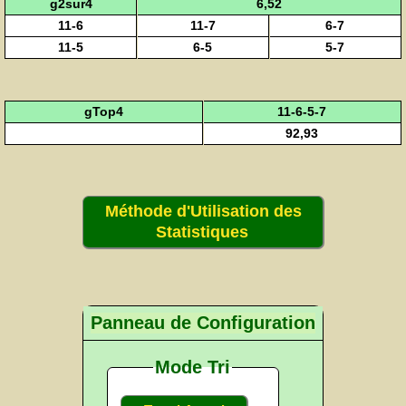
g2sur4
6,52
11-6
11-7
6-7
11-5
6-5
5-7
gTop4
11-6-5-7
92,93
Méthode d'Utilisation des
Statistiques
Panneau de Configuration
Mode Tri