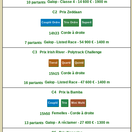
Galop - Classe 4 - 14 600 € - 1900 m
10 partants
C2
Prix Zeddaan
Couplé Ordre
Trio Ordre
Super4
Corde à droite
14h33
Galop - Listed Race - 54 900 € - 1400 m
7 partants
C3
Prix Irish River - Polytrack Challenge
Tiercé
Quarté
Quinté
Corde à droite
15h15
Galop - Listed Race - 47 600 € - 1400 m
16 partants
C4
Prix la Bamba
Couplé
Trio
Mini Multi
Femelles - Corde à droite
15h50
Galop - A réclamer - 27 400 € - 1300 m
13 partants