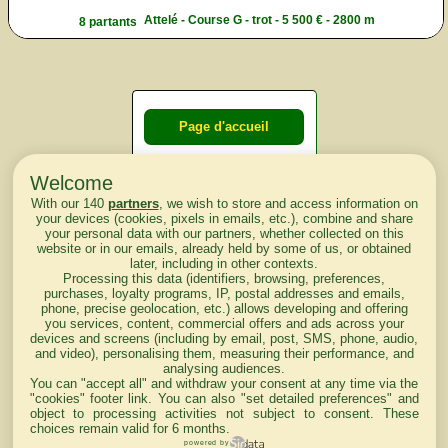
Attelé - Course G - trot - 5 500 € - 2800 m
8 partants
Page d'accueil
Welcome
Courses du
With our 140
partners
, we wish to store and access information on
lendemain
your devices (cookies, pixels in emails, etc.), combine and share
your personal data with our partners, whether collected on this
website or in our emails, already held by some of us, or obtained
Courses
later, including in other contexts.
Processing this data (identifiers, browsing, preferences,
d'aujourd'hui
purchases, loyalty programs, IP, postal addresses and emails,
phone, precise geolocation, etc.) allows developing and offering
you services, content, commercial offers and ads across your
devices and screens (including by email, post, SMS, phone, audio,
and video), personalising them, measuring their performance, and
analysing audiences.
Haut de Page
You can "accept all" and withdraw your consent at any time via the
"cookies" footer link
. You can also "set detailed preferences" and
object to processing activities not subject to consent. These
choices remain valid for 6 months.
powered by