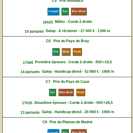
C5
Prix Nonoalco
Couplé
Trio
Mini Multi
Mâles - Corde à droite
16h25
Galop - A réclamer - 27 400 € - 1300 m
10 partants
C6
Prix du Pays de Bray
Trio
Multi
Pick5
Première épreuve - Corde à droite - Réf:+19,5
17h00
Galop - Handicap divisé - 52 800 € - 1900 m
14 partants
C7
Prix du Pays de Caux
Trio
Mini Multi
Pick5
Deuxième épreuve - Corde à droite - Réf:+26,5
17h35
Galop - Handicap divisé - 26 900 € - 1900 m
13 partants
C8
Prix du Plateau de Madrie
Couplé
Trio
Mini Multi