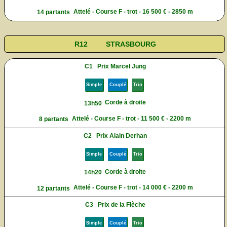
Attelé - Course F - trot - 16 500 € - 2850 m
14 partants
R12
STRASBOURG
C1
Prix Marcel Jung
Simple
Couplé
Trio
Corde à droite
13h50
Attelé - Course F - trot - 11 500 € - 2200 m
8 partants
C2
Prix Alain Derhan
Simple
Couplé
Trio
Corde à droite
14h20
Attelé - Course F - trot - 14 000 € - 2200 m
12 partants
C3
Prix de la Flèche
Simple
Couplé
Trio