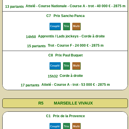
Attelé - Course Nationale - Course A - trot - 40 000 € - 2875 m
13 partants
C7
Prix Sancho Panca
Couplé
Trio
Multi
Apprentis / Lads jockeys - Corde à droite
14h50
Trot - Course F - 24 000 € - 2875 m
15 partants
C8
Prix Paul Buquet
Couplé
Trio
Multi
Corde à droite
15h32
Attelé - Course A - trot - 53 000 € - 2875 m
17 partants
R5
MARSEILLE VIVAUX
C1
Prix de la Provence
Couplé
Trio
Multi