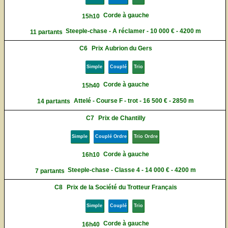
Corde à gauche
15h10
Steeple-chase - A réclamer - 10 000 € - 4200 m
11 partants
C6
Prix Aubrion du Gers
Simple
Couplé
Trio
Corde à gauche
15h40
Attelé - Course F - trot - 16 500 € - 2850 m
14 partants
C7
Prix de Chantilly
Simple
Couplé Ordre
Trio Ordre
Corde à gauche
16h10
Steeple-chase - Classe 4 - 14 000 € - 4200 m
7 partants
C8
Prix de la Société du Trotteur Français
Simple
Couplé
Trio
Corde à gauche
16h40