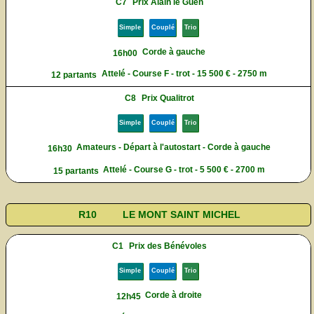
C7
Prix Alain le Guen
Simple
Couplé
Trio
Corde à gauche
16h00
Attelé - Course F - trot - 15 500 € - 2750 m
12 partants
C8
Prix Qualitrot
Simple
Couplé
Trio
Amateurs - Départ à l'autostart - Corde à gauche
16h30
Attelé - Course G - trot - 5 500 € - 2700 m
15 partants
R10
LE MONT SAINT MICHEL
C1
Prix des Bénévoles
Simple
Couplé
Trio
Corde à droite
12h45