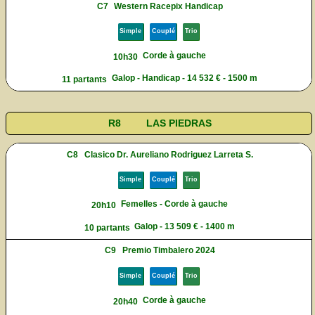
C7
Western Racepix Handicap
Simple
Couplé
Trio
Corde à gauche
10h30
Galop - Handicap - 14 532 € - 1500 m
11 partants
R8
LAS PIEDRAS
C8
Clasico Dr. Aureliano Rodriguez Larreta S.
Simple
Couplé
Trio
Femelles - Corde à gauche
20h10
Galop - 13 509 € - 1400 m
10 partants
C9
Premio Timbalero 2024
Simple
Couplé
Trio
Corde à gauche
20h40