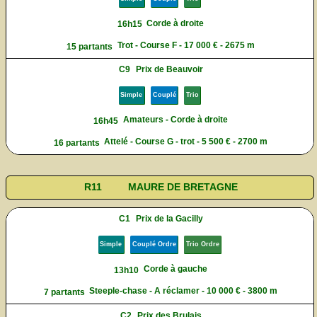
Corde à droite
16h15
Trot - Course F - 17 000 € - 2675 m
15 partants
C9
Prix de Beauvoir
Simple
Couplé
Trio
Amateurs - Corde à droite
16h45
Attelé - Course G - trot - 5 500 € - 2700 m
16 partants
R11
MAURE DE BRETAGNE
C1
Prix de la Gacilly
Simple
Couplé Ordre
Trio Ordre
Corde à gauche
13h10
Steeple-chase - A réclamer - 10 000 € - 3800 m
7 partants
C2
Prix des Brulais