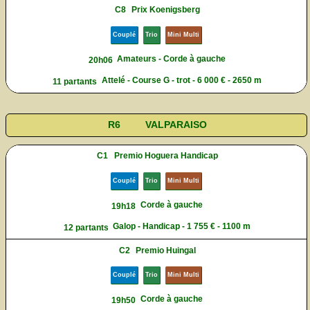
C8
Prix Koenigsberg
Couplé
Trio
Mini Multi
Amateurs - Corde à gauche
20h06
Attelé - Course G - trot - 6 000 € - 2650 m
11 partants
R6
VALPARAISO
C1
Premio Hoguera Handicap
Couplé
Trio
Mini Multi
Corde à gauche
19h18
Galop - Handicap - 1 755 € - 1100 m
12 partants
C2
Premio Huingal
Couplé
Trio
Mini Multi
Corde à gauche
19h50