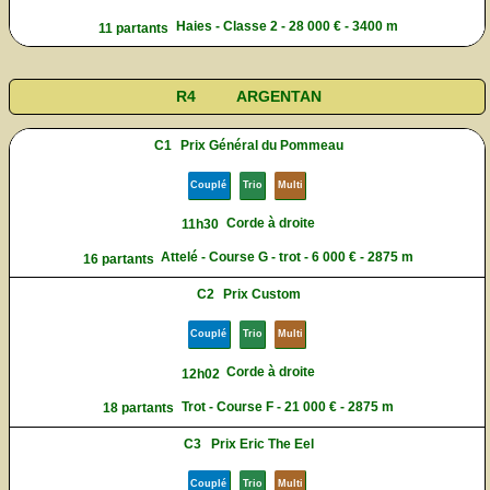
Haies - Classe 2 - 28 000 € - 3400 m
11 partants
R4
ARGENTAN
C1
Prix Général du Pommeau
Couplé
Trio
Multi
Corde à droite
11h30
Attelé - Course G - trot - 6 000 € - 2875 m
16 partants
C2
Prix Custom
Couplé
Trio
Multi
Corde à droite
12h02
Trot - Course F - 21 000 € - 2875 m
18 partants
C3
Prix Eric The Eel
Couplé
Trio
Multi