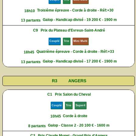
Troisième épreuve - Corde à droite - Réf:+30
18h10
Galop - Handicap divisé - 19 200 € - 1900 m
13 partants
C9
Prix du Plateau d'Evreux-Saint-André
Couplé
Trio
Mini Multi
Quatrième épreuve - Corde à droite - Réf:+33
18h45
Galop - Handicap divisé - 17 200 € - 1900 m
13 partants
R3
ANGERS
C1
Prix Salon du Cheval
Couplé
Trio
Super4
Corde à droite
10h45
Galop - Classe 2 - 20 100 € - 1600 m
8 partants
C2
Prix Claude Munet - Grand Prix d'Angers