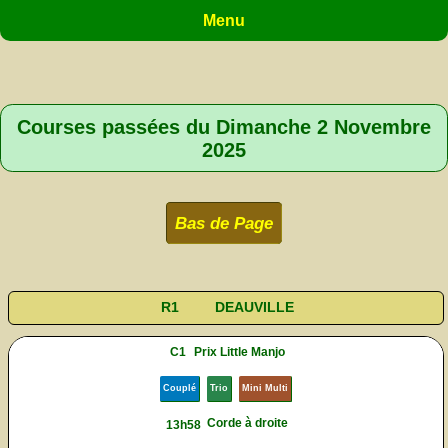
Menu
Courses passées du Dimanche 2 Novembre
2025
Bas de Page
R1
DEAUVILLE
C1
Prix Little Manjo
Couplé
Trio
Mini Multi
Corde à droite
13h58