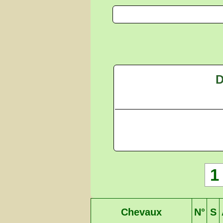
D
1
Chevaux
N°
S