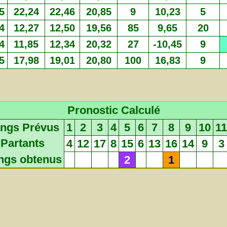
5
22,24
22,46
20,85
9
10,23
5
4
12,27
12,50
19,56
85
9,65
20
4
11,85
12,34
20,32
27
-10,45
9
5
17,98
19,01
20,80
100
16,83
9
Pronostic Calculé
ngs Prévus
1
2
3
4
5
6
7
8
9
10
11
Partants
4
12
17
8
15
6
13
16
14
9
3
ngs obtenus
2
1