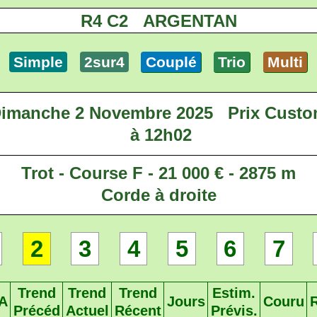
R4 C2 ARGENTAN
Simple
2sur4
Couplé
Trio
Multi
imanche 2 Novembre 2025
Prix Cust
à 12h02
Trot - Course F - 21 000 € - 2875 m
Corde à droite
2
3
4
5
6
7
Trend
Trend
Trend
Estim.
A
Jours
Couru
Précéd
Actuel
Récent
Prévis.