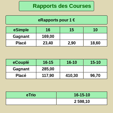
Rapports des Courses
eRapports pour 1 €
eSimple
16
15
10
Gagnant
169,00
Placé
23,40
2,90
18,60
eCouplé
16-15
16-10
15-10
Gagnant
285,00
Placé
117,90
410,30
96,70
eTrio
16-15-10
2 598,10