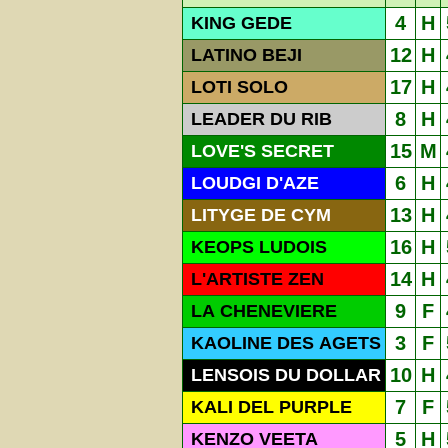
4
H
KING GEDE
12
H
LATINO BEJI
17
H
LOTI SOLO
8
H
LEADER DU RIB
15
M
LOVE'S SECRET
6
H
LOUDGI D'AZE
13
H
LITYGE DE CYM
16
H
KEOPS LUDOIS
14
H
L'ARTISTE ZEN
9
F
LA CHENEVIERE
3
F
KAOLINE DES AGETS
10
H
LENSOIS DU DOLLAR
7
F
KALI DEL PURPLE
5
H
KENZO VEETA