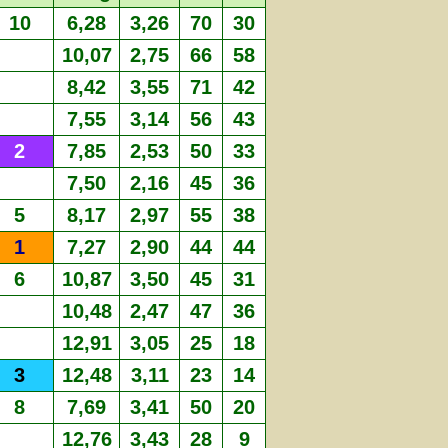
10
6,28
3,26
70
30
10,07
2,75
66
58
8,42
3,55
71
42
7,55
3,14
56
43
2
7,85
2,53
50
33
7,50
2,16
45
36
5
8,17
2,97
55
38
1
7,27
2,90
44
44
6
10,87
3,50
45
31
10,48
2,47
47
36
12,91
3,05
25
18
3
12,48
3,11
23
14
8
7,69
3,41
50
20
12,76
3,43
28
9