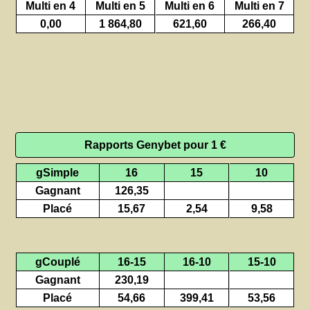
Multi en 4
Multi en 5
Multi en 6
Multi en 7
0,00
1 864,80
621,60
266,40
Rapports Genybet pour 1 €
gSimple
16
15
10
Gagnant
126,35
Placé
15,67
2,54
9,58
gCouplé
16-15
16-10
15-10
Gagnant
230,19
Placé
54,66
399,41
53,56