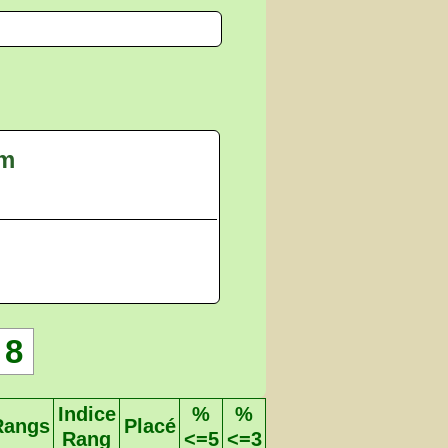
om
8
Indice
%
%
Rangs
Placé
Rang
<=5
<=3