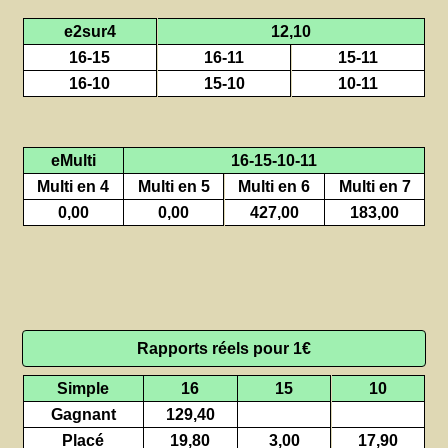
e2sur4
12,10
16-15
16-11
15-11
16-10
15-10
10-11
eMulti
16-15-10-11
Multi en 4
Multi en 5
Multi en 6
Multi en 7
0,00
0,00
427,00
183,00
Rapports réels pour 1€
Simple
16
15
10
Gagnant
129,40
Placé
19,80
3,00
17,90