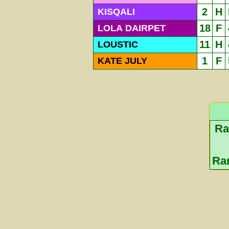
2
H
KISQALI
18
F
LOLA DAIRPET
11
H
LOUSTIC
1
F
KATE JULY
Ra
Ra