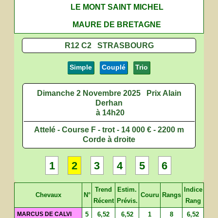
LE MONT SAINT MICHEL
MAURE DE BRETAGNE
R12 C2 STRASBOURG
Simple
Couplé
Trio
Dimanche 2 Novembre 2025
Prix Alain
Derhan
à 14h20
Attelé - Course F - trot - 14 000 € - 2200 m
Corde à droite
1
2
3
4
5
6
Trend
Estim.
Indice
Chevaux
N°
Couru
Rangs
Récent
Prévis.
Rang
MARCUS DE CALVI
5
6,52
6,52
1
8
6,52