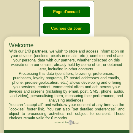
Page d'accueil
Courses du Jour
Welcome
Courses du
With our 140
partners
, we wish to store and access information on
lendemain
your devices (cookies, pixels in emails, etc.), combine and share
your personal data with our partners, whether collected on this
website or in our emails, already held by some of us, or obtained
Courses
later, including in other contexts.
Processing this data (identifiers, browsing, preferences,
d'aujourd'hui
purchases, loyalty programs, IP, postal addresses and emails,
phone, precise geolocation, etc.) allows developing and offering
you services, content, commercial offers and ads across your
devices and screens (including by email, post, SMS, phone, audio,
and video), personalising them, measuring their performance, and
analysing audiences.
Haut de Page
You can "accept all" and withdraw your consent at any time via the
"cookies" footer link
. You can also "set detailed preferences" and
object to processing activities not subject to consent. These
choices remain valid for 6 months.
powered by