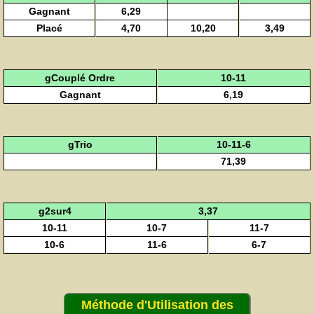
Gagnant
6,29
Placé
4,70
10,20
3,49
gCouplé Ordre
10-11
Gagnant
6,19
gTrio
10-11-6
71,39
g2sur4
3,37
10-11
10-7
11-7
10-6
11-6
6-7
Méthode d'Utilisation des