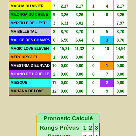
MACHA DU VIVIER
7
2,17
2,17
1
4
2,17
MILONGA DU CHENE
9
3,26
3,26
1
6
3,26
MYRTILLE DE L'EST
3
6,31
6,01
3
7,97
MA BELLE TAL
8
8,70
8,70
1
5
8,70
MALICE DES CHAMPS
6
6,50
6,64
6
3
8,70
MAGIC LOVE ELEVEN
4
15,31
11,32
8
10
14,54
MERCURY JIEL
1
0,00
0,00
0
0,00
MAESTRIA D'EURVAD
10
0,00
0,00
0
1
0,00
MILANO DE HOUELLE
2
0,00
0,00
0
7
0,00
MIESQUE
11
0,00
0,00
0
2
0,00
MAHANA OF LOVE
12
0,00
0,00
0
9
0,00
Pronostic Calculé
Rangs Prévus
1
2
3