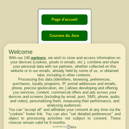
Page d'accueil
Courses du Jour
Welcome
Courses du
With our 140
partners
, we wish to store and access information on
lendemain
your devices (cookies, pixels in emails, etc.), combine and share
your personal data with our partners, whether collected on this
website or in our emails, already held by some of us, or obtained
Courses
later, including in other contexts.
Processing this data (identifiers, browsing, preferences,
d'aujourd'hui
purchases, loyalty programs, IP, postal addresses and emails,
phone, precise geolocation, etc.) allows developing and offering
you services, content, commercial offers and ads across your
devices and screens (including by email, post, SMS, phone, audio,
and video), personalising them, measuring their performance, and
analysing audiences.
Haut de Page
You can "accept all" and withdraw your consent at any time via the
"cookies" footer link
. You can also "set detailed preferences" and
object to processing activities not subject to consent. These
choices remain valid for 6 months.
powered by