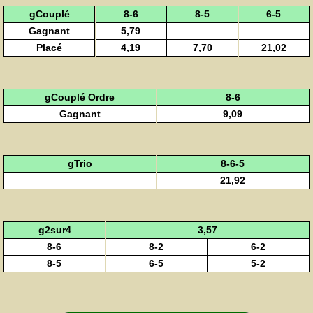
gCouplé
8-6
8-5
6-5
Gagnant
5,79
Placé
4,19
7,70
21,02
gCouplé Ordre
8-6
Gagnant
9,09
gTrio
8-6-5
21,92
g2sur4
3,57
8-6
8-2
6-2
8-5
6-5
5-2