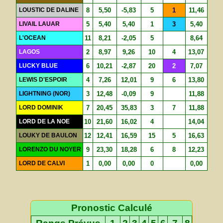
LOUSTIC DE DALINE
8
5,50
-5,83
5
1
11,46
LIVAIL LAUAR
5
5,40
5,40
1
3
5,40
L'OCEAN
11
8,21
-2,05
5
8,64
LAGOS
2
8,97
9,26
10
4
13,07
LUCKY BLUE
6
10,21
-2,87
20
2
7,07
LEWIS D'ESPOIR
4
7,26
12,01
9
6
13,80
LIGHTNING (NOR)
3
12,48
-0,09
9
11,88
LORD DOMINIK
7
20,45
35,83
3
7
11,88
LORD DE LA NOE
10
21,60
16,02
4
14,04
LOUKY DE BAULON
12
12,41
16,59
15
5
16,63
LORENZO DU NOYER
9
23,30
18,28
6
8
12,23
LORD DE CALVI
1
0,00
0,00
0
0,00
Pronostic Calculé