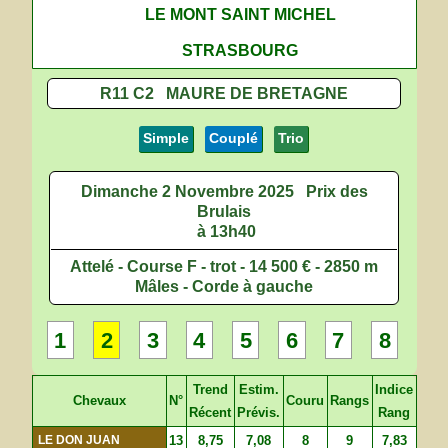
LE MONT SAINT MICHEL
STRASBOURG
R11 C2 MAURE DE BRETAGNE
Simple
Couplé
Trio
Dimanche 2 Novembre 2025
Prix des
Brulais
à 13h40
Attelé - Course F - trot - 14 500 € - 2850 m
Mâles - Corde à gauche
1
2
3
4
5
6
7
8
Trend
Estim.
Indice
Chevaux
N°
Couru
Rangs
Récent
Prévis.
Rang
LE DON JUAN
13
8,75
7,08
8
9
7,83