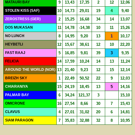
MATAURI BAY
9
13,43
17,35
2
12
12,06
STOLEN KISS (SAF)
10
14,73
29,01
19
4
9,40
ZEROSTRESS (GER)
2
15,25
16,68
34
14
13,07
DOS MUKASAN
11
14,78
-14,38
10
11
15,26
NO LUNCH
8
14,95
9,20
13
1
10,17
HEYBETLI
12
15,67
38,61
12
10
22,20
FAST RAAJ
5
16,85
9,81
39
3
9,35
FELICIA
14
17,59
10,24
14
13
11,24
AROUND THE WORLD (NOR)
13
21,40
9,23
12
15
12,14
BREIZH SKY
1
22,49
50,52
22
9
12,03
CHIARANIYA
15
24,19
18,45
13
5
14,16
PALMAR BAY
6
34,24
121,37
3
15,10
OMICRONE
16
27,54
8,66
30
7
15,43
CLAVUS
4
27,01
31,02
20
6
14,81
SIAM PARAGON
7
35,83
32,88
32
8
10,95