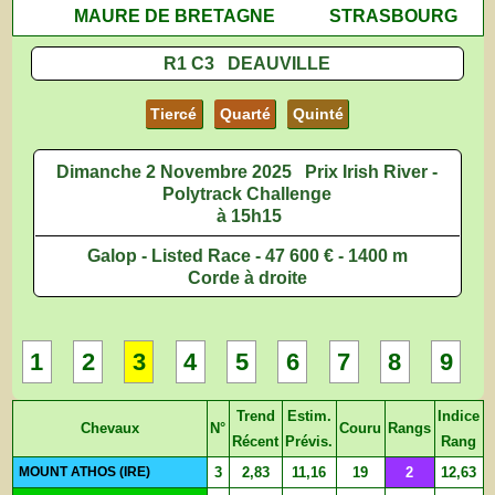
MAURE DE BRETAGNE
STRASBOURG
R1 C3 DEAUVILLE
Tiercé
Quarté
Quinté
Dimanche 2 Novembre 2025
Prix Irish River -
Polytrack Challenge
à 15h15
Galop - Listed Race - 47 600 € - 1400 m
Corde à droite
1
2
3
4
5
6
7
8
9
Trend
Estim.
Indice
Chevaux
N°
Couru
Rangs
Récent
Prévis.
Rang
MOUNT ATHOS (IRE)
3
2,83
11,16
19
2
12,63