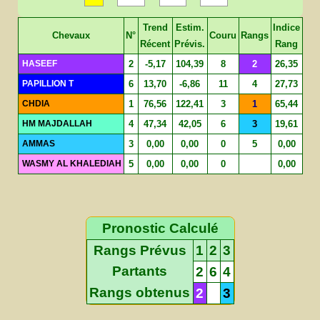
Trend
Estim.
Indice
Chevaux
N°
Couru
Rangs
Récent
Prévis.
Rang
HASEEF
2
-5,17
104,39
8
2
26,35
PAPILLION T
6
13,70
-6,86
11
4
27,73
CHDIA
1
76,56
122,41
3
1
65,44
HM MAJDALLAH
4
47,34
42,05
6
3
19,61
AMMAS
3
0,00
0,00
0
5
0,00
WASMY AL KHALEDIAH
5
0,00
0,00
0
0,00
Pronostic Calculé
Rangs Prévus
1
2
3
Partants
2
6
4
Rangs obtenus
2
3