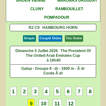
BADEN VIENNE
MARONAS URUGUAY
CLUNY
RAMBOUILLET
POMPADOUR
R2 C9 HAMBOURG HORN
Simple
Couplé Ordre
Trio Ordre
Dimanche 5 Juillet 2026
The President Of
The United Arab Emirates Cup
à 16h40
Galop - Groupe II - dr - 1600 m - Ã dr
Corde Ã dr
1
2
3
4
5
6
7
8
9
10
11
12