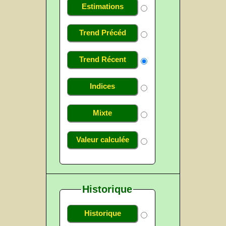
Estimations
Trend Précéd
Trend Récent
Indices
Mixte
Valeur calculée
Historique
Historique