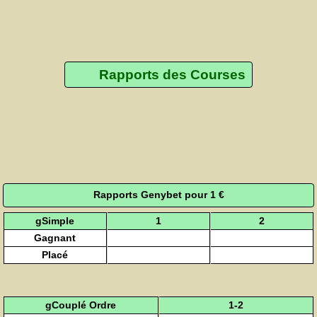
Rapports des Courses
Rapports Genybet pour 1 €
gSimple
1
2
Gagnant
Placé
gCouplé Ordre
1-2