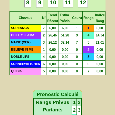
8
9
10
11
12
Trend
Estim.
Indice
Chevaux
N°
Couru
Rangs
Récent
Prévis.
Rang
SOREANGA
7
6,00
6,00
1
1
6,00
CHILL Y FLAMA
2
26,46
51,28
9
4
14,34
MAINE (GER)
3
26,12
32,14
7
5
21,01
BELIEVE IN ME
1
0,00
0,00
0
2
0,00
NOBLE LIPS
4
0,00
0,00
0
3
0,00
SCHNEEWITTCHEN
6
0,00
0,00
0
6
0,00
QUIBIA
5
0,00
0,00
0
7
0,00
Pronostic Calculé
Rangs Prévus
1
2
Partants
2
3