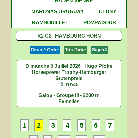
BADEN VIENNE
MARONAS URUGUAY
CLUNY
RAMBOUILLET
POMPADOUR
R2 C2 HAMBOURG HORN
Couplé Ordre
Trio Ordre
Super4
Dimanche 5 Juillet 2026
Hugo Pfohe
Horsepower Trophy-Hamburger
Stutenpreis
à 11h46
Galop - Groupe III - 2200 m
Femelles
1
2
3
4
5
6
7