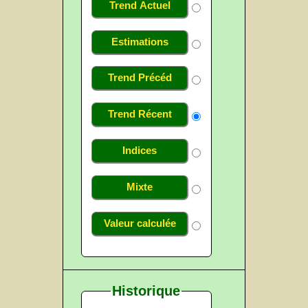
Trend Actuel
Estimations
Trend Précéd
Trend Récent
Indices
Mixte
Valeur calculée
Historique