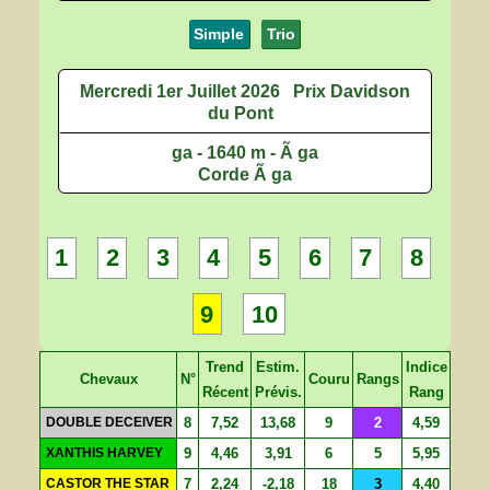
Simple
Trio
Mercredi 1er Juillet 2026
Prix Davidson
du Pont
ga - 1640 m - Ã ga
Corde Ã ga
1
2
3
4
5
6
7
8
9
10
Trend
Estim.
Indice
Chevaux
N°
Couru
Rangs
Récent
Prévis.
Rang
DOUBLE DECEIVER
8
7,52
13,68
9
2
4,59
XANTHIS HARVEY
9
4,46
3,91
6
5
5,95
CASTOR THE STAR
7
2,24
-2,18
18
3
4,40