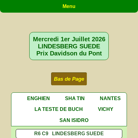
Menu
Mercredi 1er Juillet 2026
LINDESBERG SUEDE
Prix Davidson du Pont
Bas de Page
ENGHIEN
SHA TIN
NANTES
LA TESTE DE BUCH
VICHY
SAN ISIDRO
R6 C9 LINDESBERG SUEDE