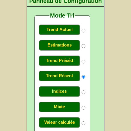
Panneau de Configuration
Mode Tri
Trend Actuel
Estimations
Trend Précéd
Trend Récent
Indices
Mixte
Valeur calculée