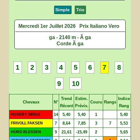
Simple
Trio
Mercredi 1er Juillet 2026
Prix Italiano Vero
ga - 2140 m - Ã ga
Corde Ã ga
1
2
3
4
5
6
7
8
9
10
Trend
Estim.
Indice
Chevaux
N°
Couru
Rangs
Récent
Prévis.
Rang
HUSEBY SIRIUS
14
5,40
5,40
1
5,40
FRIVOLL FAKSEN
7
8,64
7,85
3
7
5,53
HORG BLESSEN
9
21,61
-15,49
2
5,65