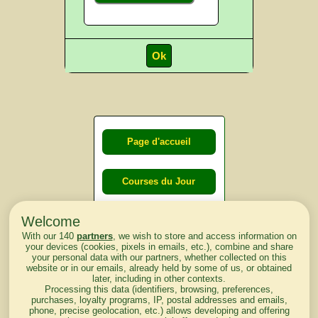
Page d'accueil
Courses du Jour
Welcome
Courses du
With our 140
partners
, we wish to store and access information on
lendemain
your devices (cookies, pixels in emails, etc.), combine and share
your personal data with our partners, whether collected on this
website or in our emails, already held by some of us, or obtained
Courses
later, including in other contexts.
Processing this data (identifiers, browsing, preferences,
d'aujourd'hui
purchases, loyalty programs, IP, postal addresses and emails,
phone, precise geolocation, etc.) allows developing and offering