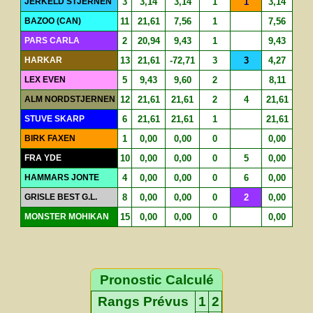
JERKELD STJERNEN
3
3,14
3,14
1
1
3,14
BAZOO (CAN)
11
21,61
7,56
1
7,56
PARS CARLA
2
20,94
9,43
1
9,43
HARKAR
13
21,61
-72,71
3
3
4,27
LEX EVEN
5
9,43
9,60
2
8,11
ALM NORDSTJERNEN
12
21,61
21,61
2
4
21,61
STUVE SKARP
6
21,61
21,61
1
21,61
BIRK FAXEN
1
0,00
0,00
0
0,00
FRA YDE
10
0,00
0,00
0
5
0,00
HAMMARS JONTE
4
0,00
0,00
0
6
0,00
GRISLE BEST G.L.
8
0,00
0,00
0
2
0,00
MONSTER MOHIKAN
15
0,00
0,00
0
0,00
Pronostic Calculé
Rangs Prévus
1
2