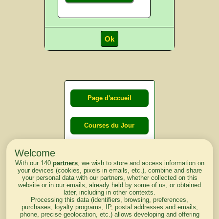
Page d'accueil
Courses du Jour
Welcome
Courses du
With our 140
partners
, we wish to store and access information on
lendemain
your devices (cookies, pixels in emails, etc.), combine and share
your personal data with our partners, whether collected on this
website or in our emails, already held by some of us, or obtained
Courses
later, including in other contexts.
Processing this data (identifiers, browsing, preferences,
d'aujourd'hui
purchases, loyalty programs, IP, postal addresses and emails,
phone, precise geolocation, etc.) allows developing and offering