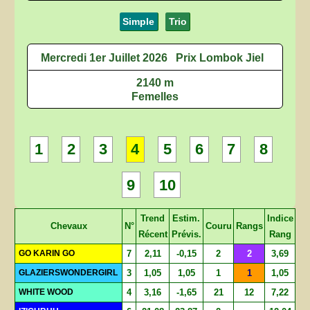
Simple
Trio
Mercredi 1er Juillet 2026
Prix Lombok Jiel
2140 m
Femelles
1
2
3
4
5
6
7
8
9
10
Trend
Estim.
Indice
Chevaux
N°
Couru
Rangs
Récent
Prévis.
Rang
GO KARIN GO
7
2,11
-0,15
2
2
3,69
GLAZIERSWONDERGIRL
3
1,05
1,05
1
1
1,05
WHITE WOOD
4
3,16
-1,65
21
12
7,22