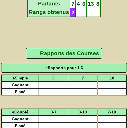
Partants
7
4
6
13
8
Rangs obtenus
2
Rapports des Courses
eRapports pour 1 €
eSimple
3
7
10
Gagnant
Placé
eCouplé
3-7
3-10
7-10
Gagnant
Placé