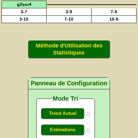
g2sur4
3-7
3-9
7-9
3-10
7-10
10-9
Méthode d'Utilisation des
Statistiques
Panneau de Configuration
Mode Tri
Trend Actuel
Estimations