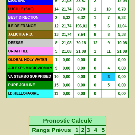
IZIGUBHU
6
21,08
23,87
2
12,04
LUCILLE (SAF)
14
21,74
8,70
1
10
8,70
BEST DIRECTION
2
6,32
6,32
1
7
6,32
ILE DE FRANCE
12
21,74
196,01
5
6
11,04
JALICHIA R.D.
13
21,74
7,64
8
8
9,38
DEESSE
8
21,08
30,18
12
9
10,08
URIAH TILE
5
21,08
21,08
1
11
21,08
GLOBAL HOLY WATER
1
0,00
0,00
0
0,00
AJLEXES MAGICWOMAN
9
0,00
0,00
0
4
0,00
VA STERBO SURPRISED
10
0,00
0,00
0
3
0,00
PURE JOULINE
15
0,00
0,00
0
5
0,00
I.D.HELLOFAGIRL
11
0,00
0,00
0
0,00
Pronostic Calculé
Rangs Prévus
1
2
3
4
5