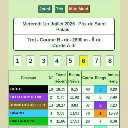
2sur4
Trio
Mini Multi
Mercredi 1er Juillet 2026
Prix de Saint
Palais
Trot - Course R - dr - 2800 m - Ã dr
Corde Ã dr
1
2
3
4
5
6
7
8
Trend
Estim.
Indice
Chevaux
N°
Couru
Rangs
Récent
Prévis.
Rang
HOTOT
10
10,35
8,15
40
3
8,20
HELLO BOY DU PIC
2
9,75
11,02
82
6
7,49
JUMBO D'AUVILLIER
13
10,17
9,83
37
2
7,23
GISARO
3
9,58
13,93
78
1
13,79
GINO DOLUCIO
9
11,86
17,53
20
7
8,34