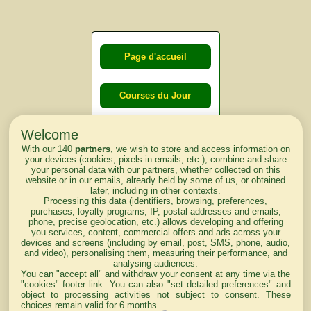
Page d'accueil
Courses du Jour
Welcome
Courses du
With our 140
partners
, we wish to store and access information on
lendemain
your devices (cookies, pixels in emails, etc.), combine and share
your personal data with our partners, whether collected on this
website or in our emails, already held by some of us, or obtained
Courses
later, including in other contexts.
Processing this data (identifiers, browsing, preferences,
d'aujourd'hui
purchases, loyalty programs, IP, postal addresses and emails,
phone, precise geolocation, etc.) allows developing and offering
you services, content, commercial offers and ads across your
devices and screens (including by email, post, SMS, phone, audio,
and video), personalising them, measuring their performance, and
analysing audiences.
Haut de Page
You can "accept all" and withdraw your consent at any time via the
"cookies" footer link
. You can also "set detailed preferences" and
object to processing activities not subject to consent. These
choices remain valid for 6 months.