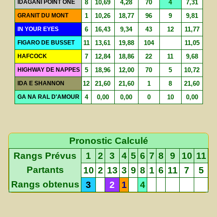
IDAGANI POINT ONE
8
10,69
4,28
70
4
7,31
GRANIT DU MONT
1
10,26
18,77
96
9
9,81
IN YOUR EYES
6
16,43
9,34
43
12
11,77
FIGARO DE BUSSET
11
13,61
19,88
104
11,05
HAFCOCK
7
12,84
18,86
22
11
9,68
HIGHWAY DE NAPPES
5
18,96
12,00
70
5
10,72
IDA E SHANNON
12
21,60
21,60
1
8
21,60
GA NA RAL D'AMOUR
4
0,00
0,00
0
10
0,00
Pronostic Calculé
Rangs Prévus
1
2
3
4
5
6
7
8
9
10
11
Partants
10
2
13
3
9
8
1
6
11
7
5
Rangs obtenus
3
2
1
4