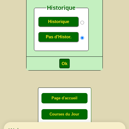
Historique
Historique
Pas d'Histor.
Page d'accueil
Courses du Jour