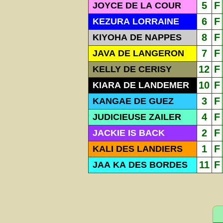
5
F
JOYCE DE LA COUR
6
F
KEZURA LORRAINE
8
F
KIYOHA DE NAPPES
7
F
JAVA DE LANGERON
12
F
KELLY DE CERISY
10
F
KIARA DE LANDEMER
3
F
KANGAE DE GUEZ
4
F
JUDICIEUSE ZAILER
2
F
JACKIE IS BACK
1
F
KALI DES LANDIERS
11
F
JAA KA DES BORDES