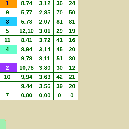
1
8,74
3,12
36
24
9
5,77
2,85
70
50
3
5,73
2,07
81
81
5
12,10
3,01
29
19
11
8,41
3,72
41
16
4
8,94
3,14
45
20
9,78
3,11
51
30
2
10,78
3,80
30
12
10
9,94
3,63
42
21
9,44
3,56
39
20
7
0,00
0,00
0
0