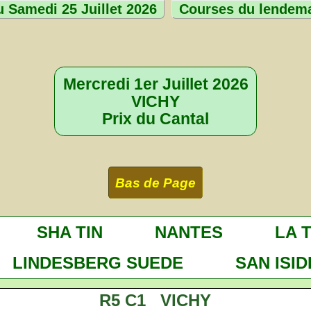
 Samedi 25 Juillet 2026
Courses du lendem
Mercredi 1er Juillet 2026
VICHY
Prix du Cantal
Bas de Page
SHA TIN
NANTES
LA 
LINDESBERG SUEDE
SAN ISI
R5 C1 VICHY