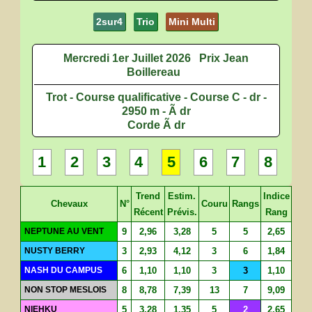
2sur4
Trio
Mini Multi
Mercredi 1er Juillet 2026
Prix Jean
Boillereau
Trot - Course qualificative - Course C - dr -
2950 m - Ã dr
Corde Ã dr
1
2
3
4
5
6
7
8
Trend
Estim.
Indice
Chevaux
N°
Couru
Rangs
Récent
Prévis.
Rang
NEPTUNE AU VENT
9
2,96
3,28
5
5
2,65
NUSTY BERRY
3
2,93
4,12
3
6
1,84
NASH DU CAMPUS
6
1,10
1,10
3
3
1,10
NON STOP MESLOIS
8
8,78
7,39
13
7
9,09
NIEHKU
5
3,28
1,35
5
2
2,65