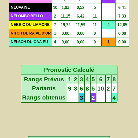
NEUVAINE
10
1,93
0,52
5
6,41
NELOMBO BELLO
2
11,15
6,42
11
7,33
NEBBIO DU LIAMONE
7
19,32
11,59
11
4
12,65
NITCH DE RA VE D'OR
1
0,00
0,00
0
0,00
NELSON DU CAA EU
4
0,00
0,00
0
1
0,00
Pronostic Calculé
Rangs Prévus
1
2
3
4
5
6
7
8
Partants
9
3
6
8
5
10
2
7
Rangs obtenus
3
2
4