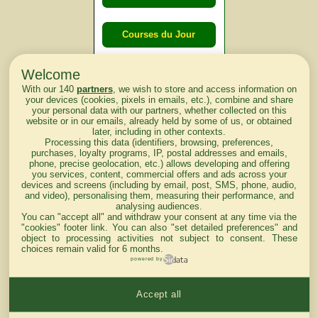
Courses du Jour
Welcome
Courses du
With our 140
partners
, we wish to store and access information on
lendemain
your devices (cookies, pixels in emails, etc.), combine and share
your personal data with our partners, whether collected on this
website or in our emails, already held by some of us, or obtained
Courses
later, including in other contexts.
Processing this data (identifiers, browsing, preferences,
d'aujourd'hui
purchases, loyalty programs, IP, postal addresses and emails,
phone, precise geolocation, etc.) allows developing and offering
you services, content, commercial offers and ads across your
devices and screens (including by email, post, SMS, phone, audio,
and video), personalising them, measuring their performance, and
analysing audiences.
Haut de Page
You can "accept all" and withdraw your consent at any time via the
"cookies" footer link
. You can also "set detailed preferences" and
object to processing activities not subject to consent. These
choices remain valid for 6 months.
powered by
Accept all
Mentions légales du site