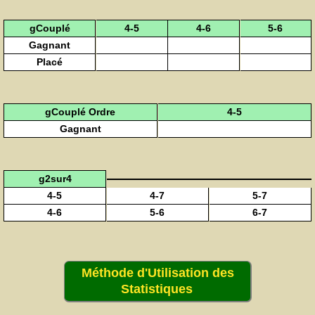
gCouplé
4-5
4-6
5-6
Gagnant
Placé
gCouplé Ordre
4-5
Gagnant
g2sur4
4-5
4-7
5-7
4-6
5-6
6-7
Méthode d'Utilisation des
Statistiques