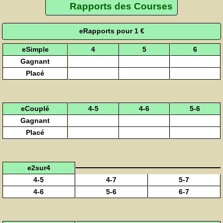
Rapports des Courses
eRapports pour 1 €
eSimple
4
5
6
Gagnant
Placé
eCouplé
4-5
4-6
5-6
Gagnant
Placé
e2sur4
4-5
4-7
5-7
4-6
5-6
6-7