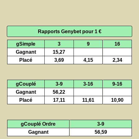
Rapports Genybet pour 1 €
gSimple
3
9
16
Gagnant
15,27
Placé
3,69
4,15
2,34
gCouplé
3-9
3-16
9-16
Gagnant
56,22
Placé
17,11
11,61
10,90
gCouplé Ordre
3-9
Gagnant
56,59