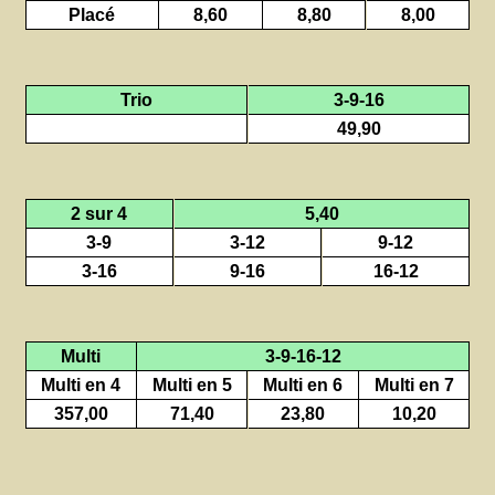
Placé
8,60
8,80
8,00
Trio
3-9-16
49,90
2 sur 4
5,40
3-9
3-12
9-12
3-16
9-16
16-12
Multi
3-9-16-12
Multi en 4
Multi en 5
Multi en 6
Multi en 7
357,00
71,40
23,80
10,20