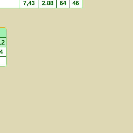
7,43
2,88
64
46
12
4