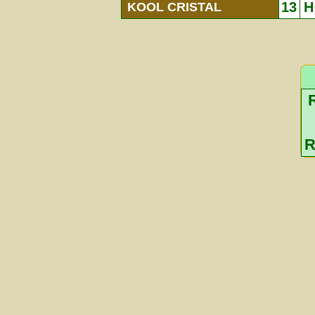
13
H
KOOL CRISTAL
R