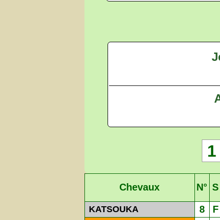
J
A
1
Chevaux
N°
S
8
F
KATSOUKA