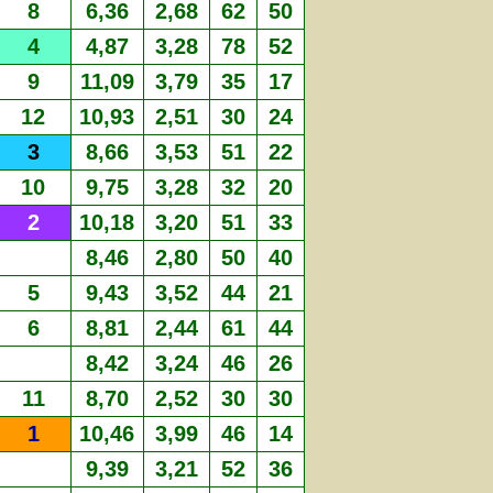
8
6,36
2,68
62
50
4
4,87
3,28
78
52
9
11,09
3,79
35
17
12
10,93
2,51
30
24
3
8,66
3,53
51
22
10
9,75
3,28
32
20
2
10,18
3,20
51
33
8,46
2,80
50
40
5
9,43
3,52
44
21
6
8,81
2,44
61
44
8,42
3,24
46
26
11
8,70
2,52
30
30
1
10,46
3,99
46
14
9,39
3,21
52
36