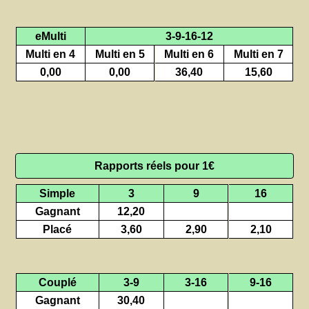
eMulti
3-9-16-12
Multi en 4
Multi en 5
Multi en 6
Multi en 7
0,00
0,00
36,40
15,60
Rapports réels pour 1€
Simple
3
9
16
Gagnant
12,20
Placé
3,60
2,90
2,10
Couplé
3-9
3-16
9-16
Gagnant
30,40