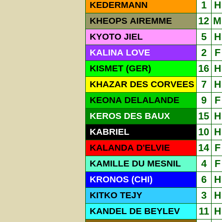
1
H
KEDERMANN
12
M
KHEOPS AIREMME
5
H
KYOTO JIEL
2
F
KALINA LOVE
16
H
KISMET (GER)
7
H
KHAZAR DES CORVEES
9
F
KEONA DELALANDE
15
H
KEROS DES BAUX
10
H
KABRIEL
14
F
KALANDA D'ELVIE
4
F
KAMILLE DU MESNIL
6
H
KRONOS (CHI)
3
H
KITKO TEJY
11
H
KANDEL DE BEYLEV