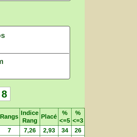
os
 m
8
Indice
%
%
Rangs
Placé
Rang
<=5
<=3
7
7,26
2,93
34
26