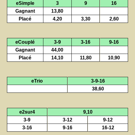
eSimple
3
9
16
Gagnant
13,80
Placé
4,20
3,30
2,60
eCouplé
3-9
3-16
9-16
Gagnant
44,00
Placé
14,10
11,80
10,90
eTrio
3-9-16
38,60
e2sur4
9,10
3-9
3-12
9-12
3-16
9-16
16-12