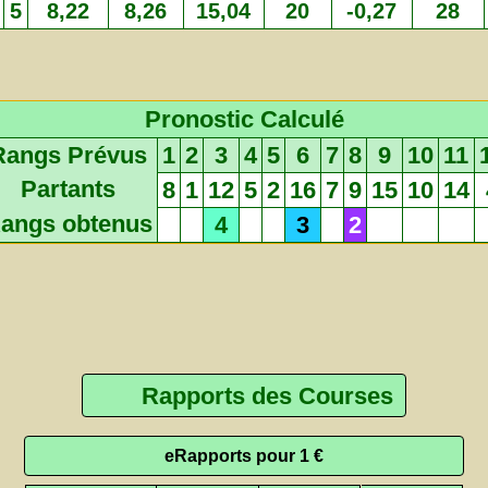
5
8,22
8,26
15,04
20
-0,27
28
Pronostic Calculé
Rangs Prévus
1
2
3
4
5
6
7
8
9
10
11
Partants
8
1
12
5
2
16
7
9
15
10
14
angs obtenus
4
3
2
Rapports des Courses
eRapports pour 1 €