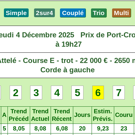
Simple
2sur4
Couplé
Trio
Multi
eudi 4 Décembre 2025
Prix de Port-Cr
à 19h27
ttelé - Course E - trot - 22 000 € - 2650
Corde à gauche
2
3
4
5
6
7
Trend
Trend
Trend
Estim.
A
Jours
Couru
Précéd
Actuel
Récent
Prévis.
5
8,05
8,08
6,08
20
9,23
23