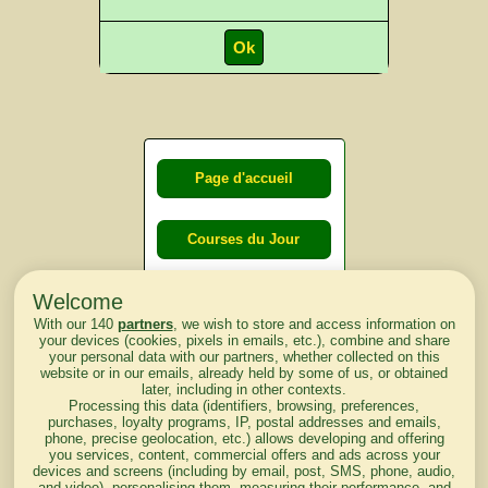
Page d'accueil
Courses du Jour
Welcome
Courses du
With our 140
partners
, we wish to store and access information on
lendemain
your devices (cookies, pixels in emails, etc.), combine and share
your personal data with our partners, whether collected on this
website or in our emails, already held by some of us, or obtained
Courses
later, including in other contexts.
Processing this data (identifiers, browsing, preferences,
d'aujourd'hui
purchases, loyalty programs, IP, postal addresses and emails,
phone, precise geolocation, etc.) allows developing and offering
you services, content, commercial offers and ads across your
devices and screens (including by email, post, SMS, phone, audio,
and video), personalising them, measuring their performance, and