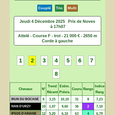
Couplé
Trio
Multi
Jeudi 4 Décembre 2025
Prix de Noves
à 17h07
Attelé - Course F - trot - 21 000 € - 2650 m
Corde à gauche
1
2
3
4
5
6
7
8
Trend
Estim.
Indice
Chevaux
N°
Couru
Rangs
Récent
Prévis.
Rang
IRUN DU BOCAGE
8
3,15
10,10
31
8
7,23
IVAN D'URZY
10
1,07
9,60
36
2
7,10
IPSOS D'ARIANE
12
5,20
6,10
63
4
6,79