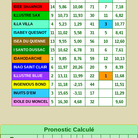
IDEE SHANNON
14
5,86
10,08
71
7
7,18
ILLUSTRE SAX
9
10,73
11,93
30
11
6,82
ILLA VILLA
4
5,23
1,29
41
3
10,77
ISABEY QUESNOT
11
11,02
5,58
31
5
8,41
ISEA DU QUENNE
13
9,55
5,00
56
10
12,60
I SANTO DUSSAC
15
10,62
6,78
31
6
7,61
IDAHODARCHE
1
9,85
8,76
59
12
10,13
INAO SAINT CLAIR
6
11,97
20,26
20
9
8,39
ILLUSTRE BLUE
2
13,11
11,99
22
1
11,68
INGENIOUS BOND
7
11,18
-2,15
44
11,51
INUITS D'EM
3
15,65
-3,11
17
11,29
IDOLE DU MONCEL
5
16,30
4,68
32
9,60
Pronostic Calculé