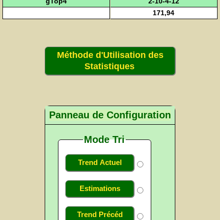
gTop4
2-10-4-12
171,94
Méthode d'Utilisation des
Statistiques
Panneau de Configuration
Mode Tri
Trend Actuel
Estimations
Trend Précéd