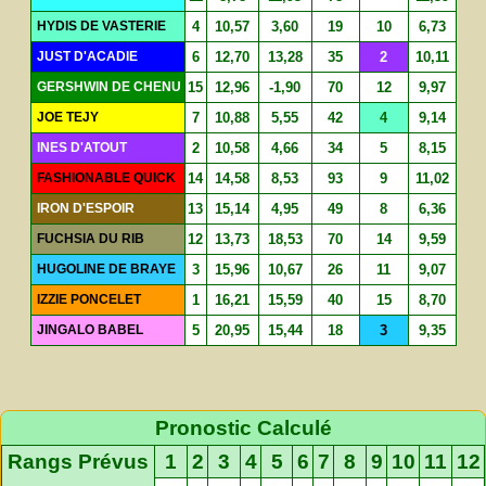
HYDIS DE VASTERIE
4
10,57
3,60
19
10
6,73
JUST D'ACADIE
6
12,70
13,28
35
2
10,11
GERSHWIN DE CHENU
15
12,96
-1,90
70
12
9,97
JOE TEJY
7
10,88
5,55
42
4
9,14
INES D'ATOUT
2
10,58
4,66
34
5
8,15
FASHIONABLE QUICK
14
14,58
8,53
93
9
11,02
IRON D'ESPOIR
13
15,14
4,95
49
8
6,36
FUCHSIA DU RIB
12
13,73
18,53
70
14
9,59
HUGOLINE DE BRAYE
3
15,96
10,67
26
11
9,07
IZZIE PONCELET
1
16,21
15,59
40
15
8,70
JINGALO BABEL
5
20,95
15,44
18
3
9,35
Pronostic Calculé
Rangs Prévus
1
2
3
4
5
6
7
8
9
10
11
12