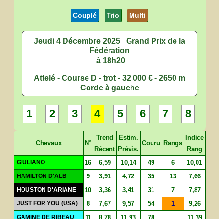
Couplé
Trio
Multi
Jeudi 4 Décembre 2025
Grand Prix de la
Fédération
à 18h20
Attelé - Course D - trot - 32 000 € - 2650 m
Corde à gauche
1
2
3
4
5
6
7
8
Trend
Estim.
Indice
Chevaux
N°
Couru
Rangs
Récent
Prévis.
Rang
GIULIANO
16
6,59
10,14
49
6
10,01
HAMILTON D'ALB
9
3,91
4,72
35
13
7,66
HOUSTON D'ARIANE
10
3,36
3,41
31
7
7,87
JUST FOR YOU (USA)
8
7,67
9,57
54
1
9,26
GAMINE DE RIBEAU
11
8,78
11,93
78
11,39