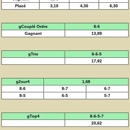
Placé
3,10
4,30
6,30
gCouplé Ordre
8-6
Gagnant
13,89
gTrio
8-6-5
17,92
g2sur4
1,68
8-6
8-7
6-7
8-5
6-5
5-7
gTop4
8-6-5-7
20,62