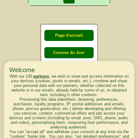
Page d'accueil
Courses du Jour
Welcome
Courses du
With our 140
partners
, we wish to store and access information on
lendemain
your devices (cookies, pixels in emails, etc.), combine and share
your personal data with our partners, whether collected on this
website or in our emails, already held by some of us, or obtained
Courses
later, including in other contexts.
Processing this data (identifiers, browsing, preferences,
d'aujourd'hui
purchases, loyalty programs, IP, postal addresses and emails,
phone, precise geolocation, etc.) allows developing and offering
you services, content, commercial offers and ads across your
devices and screens (including by email, post, SMS, phone, audio,
and video), personalising them, measuring their performance, and
analysing audiences.
Haut de Page
You can "accept all" and withdraw your consent at any time via the
"cookies" footer link
. You can also "set detailed preferences" and