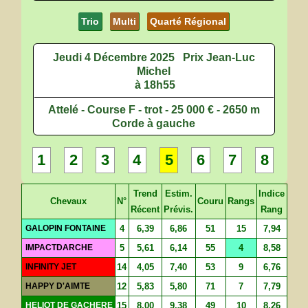
Trio
Multi
Quarté Régional
Jeudi 4 Décembre 2025
Prix Jean-Luc
Michel
à 18h55
Attelé - Course F - trot - 25 000 € - 2650 m
Corde à gauche
1
2
3
4
5
6
7
8
Trend
Estim.
Indice
Chevaux
N°
Couru
Rangs
Récent
Prévis.
Rang
GALOPIN FONTAINE
4
6,39
6,86
51
15
7,94
IMPACTDARCHE
5
5,61
6,14
55
4
8,58
INFINITY JET
14
4,05
7,40
53
9
6,76
HAPPY D'AIMTE
12
5,83
5,80
71
7
7,79
HELIOT DE GACHERE
15
8,00
9,38
49
10
8,26