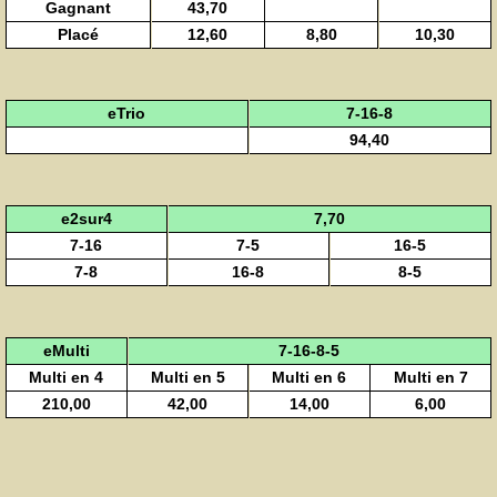
Gagnant
43,70
Placé
12,60
8,80
10,30
eTrio
7-16-8
94,40
e2sur4
7,70
7-16
7-5
16-5
7-8
16-8
8-5
eMulti
7-16-8-5
Multi en 4
Multi en 5
Multi en 6
Multi en 7
210,00
42,00
14,00
6,00