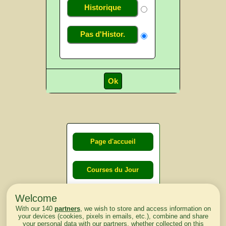
Historique
Pas d'Histor.
Page d'accueil
Courses du Jour
Welcome
Courses du
With our 140
partners
, we wish to store and access information on
lendemain
your devices (cookies, pixels in emails, etc.), combine and share
your personal data with our partners, whether collected on this