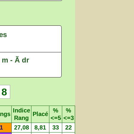
es
m - Ã dr
8
Indice
%
%
ngs
Placé
Rang
<=5
<=3
1
27,08
8,81
33
22