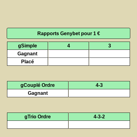
Rapports Genybet pour 1 €
gSimple
4
3
Gagnant
Placé
gCouplé Ordre
4-3
Gagnant
gTrio Ordre
4-3-2