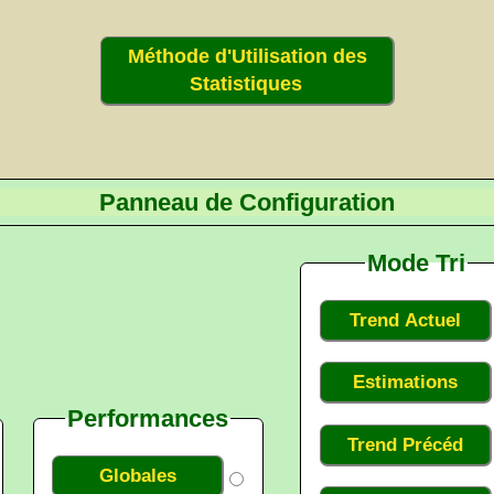
Méthode d'Utilisation des
Statistiques
Panneau de Configuration
Mode Tri
Trend Actuel
Estimations
Performances
Trend Précéd
Globales