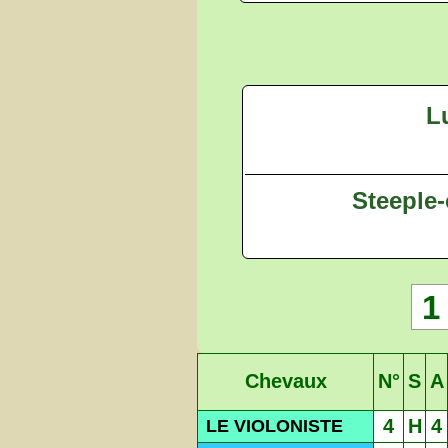
Lu
Steeple-
1
Chevaux
N°
S
A
4
H
4
LE VIOLONISTE