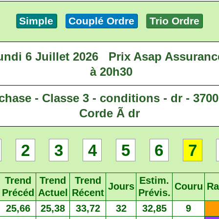
Simple
Couplé Ordre
Trio Ordre
ndi 6 Juillet 2026
Prix Asap Assuranc
à 20h30
chase - Classe 3 - conditions - dr - 3700 
Corde Ã dr
2
3
4
5
6
7
Trend
Trend
Trend
Estim.
Jours
Couru
Ra
Précéd
Actuel
Récent
Prévis.
25,66
25,38
33,72
32
32,85
9