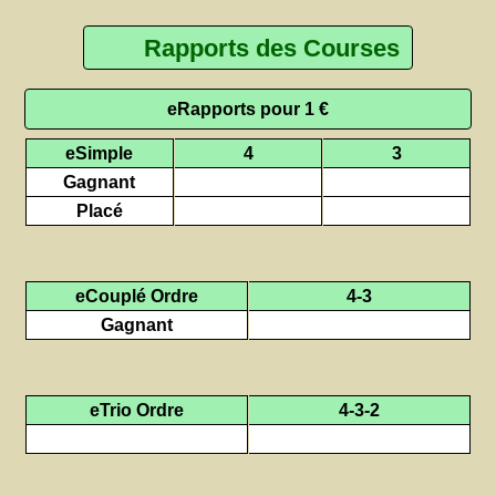
Rapports des Courses
eRapports pour 1 €
eSimple
4
3
Gagnant
Placé
eCouplé Ordre
4-3
Gagnant
eTrio Ordre
4-3-2