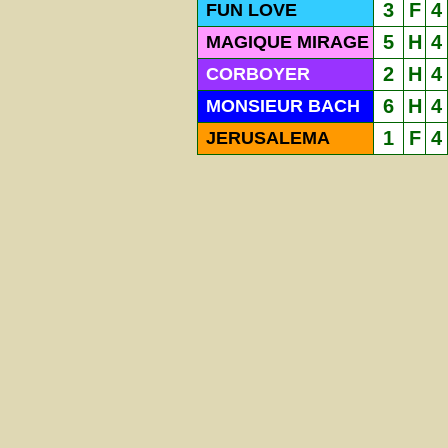
3
F
4
FUN LOVE
5
H
4
MAGIQUE MIRAGE
2
H
4
CORBOYER
6
H
4
MONSIEUR BACH
1
F
4
JERUSALEMA