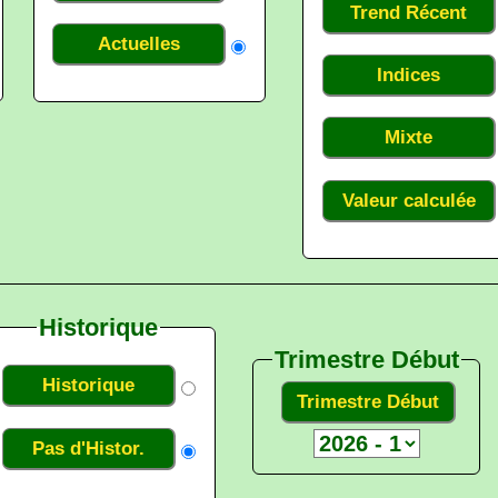
Trend Récent
Actuelles
Indices
Mixte
Valeur calculée
Historique
Trimestre Début
Historique
Trimestre Début
Pas d'Histor.