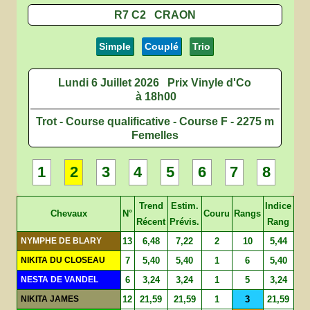
R7 C2 CRAON
Simple
Couplé
Trio
Lundi 6 Juillet 2026
Prix Vinyle d'Co
à 18h00
Trot - Course qualificative - Course F - 2275 m
Femelles
1
2
3
4
5
6
7
8
Trend
Estim.
Indice
Chevaux
N°
Couru
Rangs
Récent
Prévis.
Rang
NYMPHE DE BLARY
13
6,48
7,22
2
10
5,44
NIKITA DU CLOSEAU
7
5,40
5,40
1
6
5,40
NESTA DE VANDEL
6
3,24
3,24
1
5
3,24
NIKITA JAMES
12
21,59
21,59
1
3
21,59