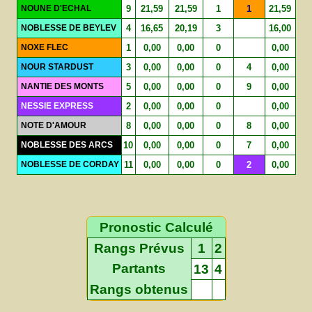
NOUNE D'ECHAL
9
21,59
21,59
1
1
21,59
NOBLESSE DE BEYLEV
4
16,65
20,19
3
16,00
NOXE FLEC
1
0,00
0,00
0
0,00
NOUR STARDUST
3
0,00
0,00
0
4
0,00
NANTIE DES MONTS
5
0,00
0,00
0
9
0,00
NESSIE EXPRESS
2
0,00
0,00
0
0,00
NOTE D'AMOUR
8
0,00
0,00
0
8
0,00
NOBLESSE DES ARCS
10
0,00
0,00
0
7
0,00
NOBLESSE DE CORDAY
11
0,00
0,00
0
2
0,00
Pronostic Calculé
Rangs Prévus
1
2
Partants
13
4
Rangs obtenus