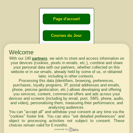
Page d'accueil
Courses du Jour
Welcome
Courses du
With our 140
partners
, we wish to store and access information on
lendemain
your devices (cookies, pixels in emails, etc.), combine and share
your personal data with our partners, whether collected on this
website or in our emails, already held by some of us, or obtained
Courses
later, including in other contexts.
Processing this data (identifiers, browsing, preferences,
d'aujourd'hui
purchases, loyalty programs, IP, postal addresses and emails,
phone, precise geolocation, etc.) allows developing and offering
you services, content, commercial offers and ads across your
devices and screens (including by email, post, SMS, phone, audio,
and video), personalising them, measuring their performance, and
analysing audiences.
Haut de Page
You can "accept all" and withdraw your consent at any time via the
"cookies" footer link
. You can also "set detailed preferences" and
object to processing activities not subject to consent. These
choices remain valid for 6 months.
powered by