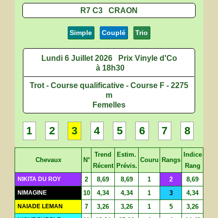
R7 C3 CRAON
Simple
Couplé
Trio
Lundi 6 Juillet 2026
Prix Vinyle d'Co
à 18h30
Trot - Course qualificative - Course F - 2275
m
Femelles
1
2
3
4
5
6
7
8
Trend
Estim.
Indice
Chevaux
N°
Couru
Rangs
Récent
Prévis.
Rang
NIKITA DU ROY
2
8,69
8,69
1
2
8,69
NIMAGINE
10
4,34
4,34
1
3
4,34
NAIADE LEMAN
7
3,26
3,26
1
5
3,26