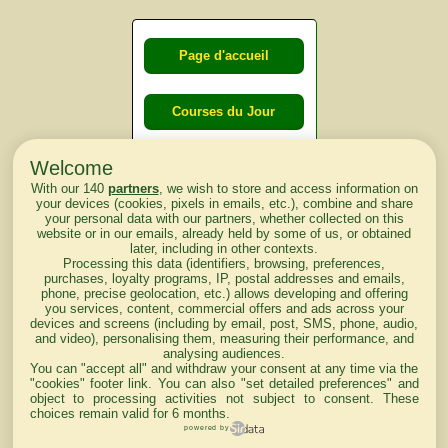
Page d'accueil
Courses du Jour
Welcome
Courses du
With our 140
partners
, we wish to store and access information on
lendemain
your devices (cookies, pixels in emails, etc.), combine and share
your personal data with our partners, whether collected on this
website or in our emails, already held by some of us, or obtained
Courses
later, including in other contexts.
Processing this data (identifiers, browsing, preferences,
d'aujourd'hui
purchases, loyalty programs, IP, postal addresses and emails,
phone, precise geolocation, etc.) allows developing and offering
you services, content, commercial offers and ads across your
devices and screens (including by email, post, SMS, phone, audio,
and video), personalising them, measuring their performance, and
analysing audiences.
Haut de Page
You can "accept all" and withdraw your consent at any time via the
"cookies" footer link
. You can also "set detailed preferences" and
object to processing activities not subject to consent. These
choices remain valid for 6 months.
powered by