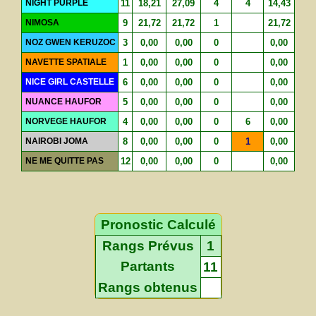
NIGHT PURPLE
11
18,21
27,09
4
4
14,43
NIMOSA
9
21,72
21,72
1
21,72
NOZ GWEN KERUZOC
3
0,00
0,00
0
0,00
NAVETTE SPATIALE
1
0,00
0,00
0
0,00
NICE GIRL CASTELLE
6
0,00
0,00
0
0,00
NUANCE HAUFOR
5
0,00
0,00
0
0,00
NORVEGE HAUFOR
4
0,00
0,00
0
6
0,00
NAIROBI JOMA
8
0,00
0,00
0
1
0,00
NE ME QUITTE PAS
12
0,00
0,00
0
0,00
Pronostic Calculé
Rangs Prévus
1
Partants
11
Rangs obtenus