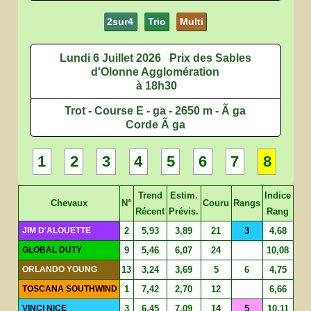
2sur4
Trio
Multi
Lundi 6 Juillet 2026
Prix des Sables
d'Olonne Agglomération
à 18h30
Trot - Course E - ga - 2650 m - Ã ga
Corde Ã ga
1
2
3
4
5
6
7
8
Trend
Estim.
Indice
Chevaux
N°
Couru
Rangs
Récent
Prévis.
Rang
JIM D'ALOUETTE
2
5,93
3,89
21
3
4,68
GLOBAL DUTY
9
5,46
6,07
24
10,08
ORLANDO YOUNG
13
3,24
3,69
5
6
4,75
TOSCANA SOUTHWIND
1
7,42
2,70
12
6,66
VINCI NICE
3
6,45
7,09
14
5
10,11