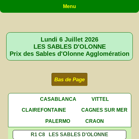
Menu
Lundi 6 Juillet 2026
LES SABLES D'OLONNE
Prix des Sables d'Olonne Agglomération
Bas de Page
CASABLANCA
VITTEL
CLAIREFONTAINE
CAGNES SUR MER
PALERMO
CRAON
R1 C8 LES SABLES D'OLONNE