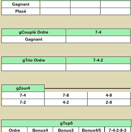
Gagnant
Placé
gCouplé Ordre
7-4
Gagnant
gTrio Ordre
7-4-2
g2sur4
7-4
7-8
4-8
7-2
4-2
2-8
gTop5
Ordre
Bonus4
Bonus3
Bonus4/5
7-4-2-8-3