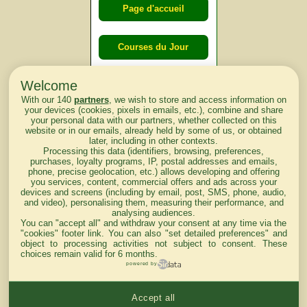
Page d'accueil
Courses du Jour
Welcome
Courses du
With our 140
partners
, we wish to store and access information on
lendemain
your devices (cookies, pixels in emails, etc.), combine and share
your personal data with our partners, whether collected on this
website or in our emails, already held by some of us, or obtained
Courses
later, including in other contexts.
Processing this data (identifiers, browsing, preferences,
d'aujourd'hui
purchases, loyalty programs, IP, postal addresses and emails,
phone, precise geolocation, etc.) allows developing and offering
you services, content, commercial offers and ads across your
devices and screens (including by email, post, SMS, phone, audio,
and video), personalising them, measuring their performance, and
analysing audiences.
Haut de Page
You can "accept all" and withdraw your consent at any time via the
"cookies" footer link
. You can also "set detailed preferences" and
object to processing activities not subject to consent. These
choices remain valid for 6 months.
powered by
Accept all
Mentions légales du site