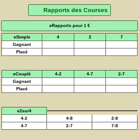
Rapports des Courses
eRapports pour 1 €
eSimple
4
2
7
Gagnant
Placé
eCouplé
4-2
4-7
2-7
Gagnant
Placé
e2sur4
4-2
4-8
2-8
4-7
2-7
7-8