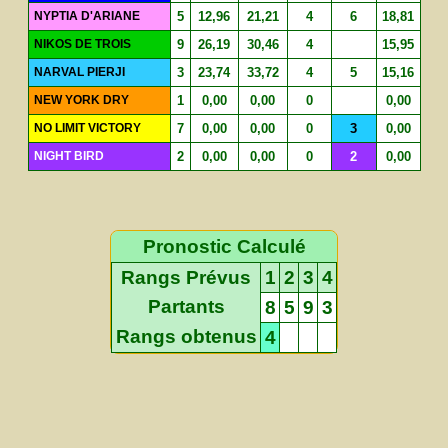
NYPTIA D'ARIANE
5
12,96
21,21
4
6
18,81
NIKOS DE TROIS
9
26,19
30,46
4
15,95
NARVAL PIERJI
3
23,74
33,72
4
5
15,16
NEW YORK DRY
1
0,00
0,00
0
0,00
NO LIMIT VICTORY
7
0,00
0,00
0
3
0,00
NIGHT BIRD
2
0,00
0,00
0
2
0,00
Pronostic Calculé
Rangs Prévus
1
2
3
4
Partants
8
5
9
3
Rangs obtenus
4