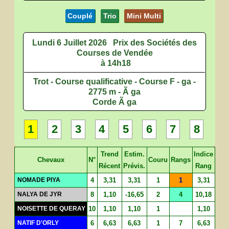
Couplé
Trio
Mini Multi
Lundi 6 Juillet 2026
Prix des Sociétés des
Courses de Vendée
à 14h18
Trot - Course qualificative - Course F - ga -
2775 m - Ã ga
Corde Ã ga
1
2
3
4
5
6
7
8
Trend
Estim.
Indice
Chevaux
N°
Couru
Rangs
Récent
Prévis.
Rang
NOMADE PIYA
4
3,31
3,31
1
1
3,31
NALYA DE JYR
8
1,10
-16,65
2
4
10,18
NOISETTE DE QUERAY
10
1,10
1,10
1
1,10
NATIF D'ORLY
6
6,63
6,63
1
7
6,63