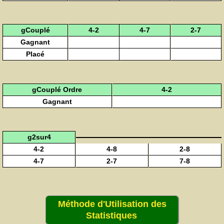
gCouplé
4-2
4-7
2-7
Gagnant
Placé
gCouplé Ordre
4-2
Gagnant
g2sur4
4-2
4-8
2-8
4-7
2-7
7-8
Méthode d'Utilisation des
Statistiques