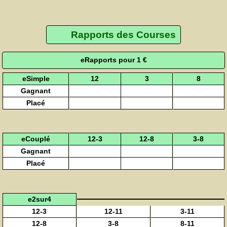
Rapports des Courses
eRapports pour 1 €
eSimple
12
3
8
Gagnant
Placé
eCouplé
12-3
12-8
3-8
Gagnant
Placé
e2sur4
12-3
12-11
3-11
12-8
3-8
8-11