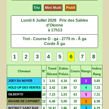
Trio
Mini Multi
Pick5
Lundi 6 Juillet 2026
Prix des Sables
d'Olonne
à 17h13
Trot - Course D - ga - 2775 m - Ã ga
Corde Ã ga
1
2
3
4
5
6
7
8
Trend
Estim.
Indice
Chevaux
N°
Couru
Rangs
Récent
Prévis.
Rang
JOEY DU NOYER
3
3,91
4,18
43
2
5,85
HOLD UP DES VENTES
11
3,42
3,90
57
4
7,33
GILBERTO
10
7,15
1,03
63
5
7,31
IGUANE DE CAPONET
12
6,48
5,00
35
1
6,58
INSTINCT SAINT BAR
8
10,41
3,86
42
3
6,29