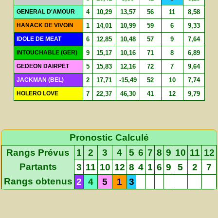
GENERAL D'AMOUR
4
10,29
13,57
56
11
8,58
HANACK DE VIVOIN
1
14,01
10,99
59
6
9,33
IDOLE DE MEAT
6
12,85
10,48
57
9
7,64
INTOUCHABLE (GER)
9
15,17
10,16
71
8
6,89
GEDEON DAIRPET
5
15,83
12,16
72
7
9,64
JACKMAN (BEL)
2
17,71
-15,49
52
10
7,74
HOLERO LOVE
7
22,37
46,30
41
12
9,79
Pronostic Calculé
Rangs Prévus
1
2
3
4
5
6
7
8
9
10
11
12
Partants
3
11
10
12
8
4
1
6
9
5
2
7
Rangs obtenus
2
4
5
1
3