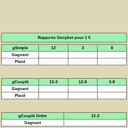
Rapports Genybet pour 1 €
gSimple
12
3
8
Gagnant
Placé
gCouplé
12-3
12-8
3-8
Gagnant
Placé
gCouplé Ordre
12-3
Gagnant