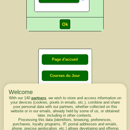
Page d'accueil
Courses du Jour
Welcome
Courses du
With our 140
partners
, we wish to store and access information on
lendemain
your devices (cookies, pixels in emails, etc.), combine and share
your personal data with our partners, whether collected on this
website or in our emails, already held by some of us, or obtained
Courses
later, including in other contexts.
Processing this data (identifiers, browsing, preferences,
d'aujourd'hui
purchases, loyalty programs, IP, postal addresses and emails,
phone, precise geolocation, etc.) allows developing and offering