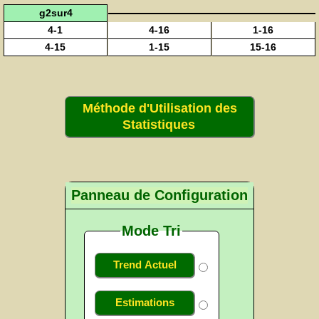
g2sur4
4-1
4-16
1-16
4-15
1-15
15-16
Méthode d'Utilisation des
Statistiques
Panneau de Configuration
Mode Tri
Trend Actuel
Estimations