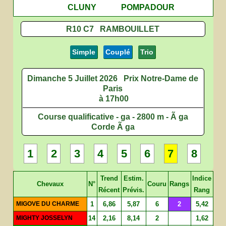
CLUNY
POMPADOUR
R10 C7 RAMBOUILLET
Simple
Couplé
Trio
Dimanche 5 Juillet 2026
Prix Notre-Dame de
Paris
à 17h00
Course qualificative - ga - 2800 m - Ã ga
Corde Ã ga
1
2
3
4
5
6
7
8
Trend
Estim.
Indice
Chevaux
N°
Couru
Rangs
Récent
Prévis.
Rang
MIGOVE DU CHARME
1
6,86
5,87
6
2
5,42
MIGHTY JOSSELYN
14
2,16
8,14
2
1,62