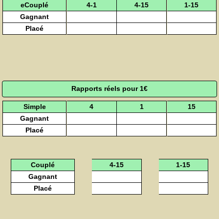
eCouplé
4-1
4-15
1-15
Gagnant
Placé
Rapports réels pour 1€
Simple
4
1
15
Gagnant
Placé
Couplé
4-15
1-15
Gagnant
Placé