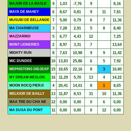
MAJOR DE LA BASLE
9
1,03
-7,76
9
8,16
MAYA DE MAHEY
6
8,67
0,81
9
11
7,81
MUSUBI DE BELLANDE
7
5,00
0,79
6
7
11,36
MA CHARMEUSE
3
7,28
2,91
5
8
8,40
MAZZARINO
5
6,77
4,43
12
7,25
MONT LIGNERIES
2
8,97
3,31
7
13,64
MIGHTY RUN
8
7,63
10,98
9
9
11,42
MIC DUNDEE
10
13,83
25,86
6
5
7,92
MEPHISTONS DIDJEAP
15
10,65
22,16
8
3
10,80
MY DREAM MESLOIS
16
11,29
5,70
13
4
14,22
MOON ROCQ PIERJI
4
20,41
14,01
8
1
8,65
MELKIOR DE BAILLY
13
11,87
8,53
31
10
11,36
MAA TRE DU CHA NE
12
0,00
0,00
0
6
0,00
MA DUSA DU PONT
11
0,00
0,00
0
12
0,00