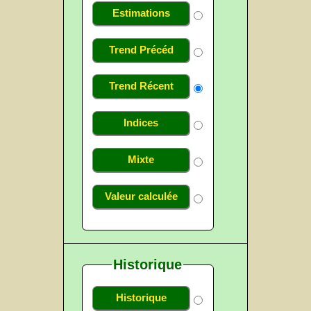
Estimations
Trend Précéd
Trend Récent
Indices
Mixte
Valeur calculée
Historique
Historique