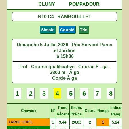
CLUNY
POMPADOUR
R10 C4 RAMBOUILLET
Simple
Couplé
Trio
Dimanche 5 Juillet 2026
Prix Servent Parcs
et Jardins
à 15h30
Trot - Course qualificative - Course F - ga -
2800 m - Ã ga
Corde Ã ga
1
2
3
4
5
6
7
8
Trend
Estim.
Indice
Chevaux
N°
Couru
Rangs
Récent
Prévis.
Rang
LARGE LEVEL
1
9,44
20,03
2
1
5,24