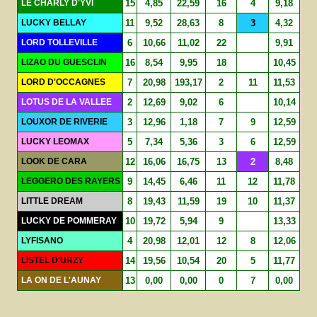
LE CHARLY D'YVI
15
4,85
22,59
16
4
9,18
LUCKY BELLAY
11
9,52
28,63
8
3
4,32
LORD TOLLEVILLE
6
10,66
11,02
22
9,91
LIZAO DU GUESCLIN
16
8,54
9,95
18
10,45
LORD D'OCCAGNES
7
20,98
193,17
2
11
11,53
LOTUS DE LA VALLEE
2
12,69
9,02
6
10,14
LOUXOR DE RIVERIE
3
12,96
1,18
7
9
12,59
LUCKY LEOMAX
5
7,34
5,36
3
6
12,59
LOOK DE CARA
12
16,06
16,75
13
2
8,48
LEGGERO DES RAYERS
9
14,45
6,46
11
12
11,78
LITTLE DREAM
8
19,43
11,59
19
10
11,37
LUCKY DE POMMERAY
10
19,72
5,94
9
13,33
LYFISANO
4
20,98
12,01
12
8
12,06
LISTEL D'URZY
14
19,56
10,54
20
5
11,77
LA ON DE L'AUNAY
13
0,00
0,00
0
7
0,00