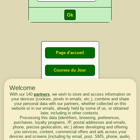
Page d'accueil
Courses du Jour
Welcome
Courses du
With our 140
partners
, we wish to store and access information on
lendemain
your devices (cookies, pixels in emails, etc.), combine and share
your personal data with our partners, whether collected on this
website or in our emails, already held by some of us, or obtained
Courses
later, including in other contexts.
Processing this data (identifiers, browsing, preferences,
d'aujourd'hui
purchases, loyalty programs, IP, postal addresses and emails,
phone, precise geolocation, etc.) allows developing and offering
you services, content, commercial offers and ads across your
devices and screens (including by email, post, SMS, phone, audio,