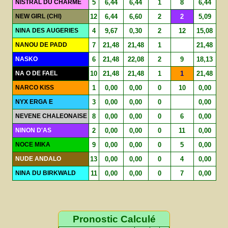
NISTRAL DU CHARME
5
6,44
6,44
1
8
6,44
NEW GIRL (CHI)
12
6,44
6,60
2
2
5,09
NINA DES AUGERIES
4
9,67
0,30
2
12
15,08
NANOU DE PADD
7
21,48
21,48
1
21,48
NASKO
6
21,48
22,08
2
9
18,13
NA O DE FAEL
10
21,48
21,48
1
1
21,48
NARCO KISS
1
0,00
0,00
0
10
0,00
NYX ERGA E
3
0,00
0,00
0
0,00
NEVENE CHALEONAISE
8
0,00
0,00
0
6
0,00
NINON D'AS
2
0,00
0,00
0
11
0,00
NOCE MIKA
9
0,00
0,00
0
5
0,00
NUDE ANDALO
13
0,00
0,00
0
4
0,00
NINA DU BIRKWALD
11
0,00
0,00
0
7
0,00
Pronostic Calculé