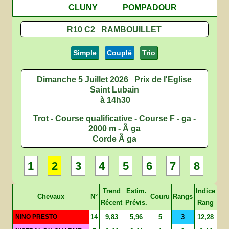
CLUNY
POMPADOUR
R10 C2 RAMBOUILLET
Simple
Couplé
Trio
Dimanche 5 Juillet 2026
Prix de l'Eglise
Saint Lubain
à 14h30
Trot - Course qualificative - Course F - ga -
2000 m - Ã ga
Corde Ã ga
1
2
3
4
5
6
7
8
Trend
Estim.
Indice
Chevaux
N°
Couru
Rangs
Récent
Prévis.
Rang
NINO PRESTO
14
9,83
5,96
5
3
12,28