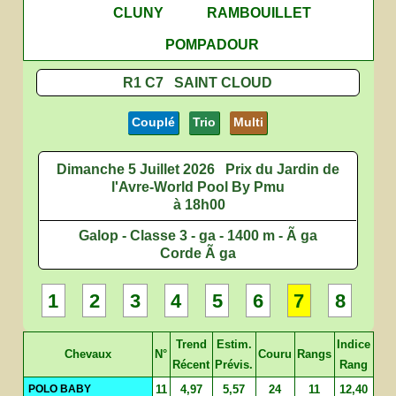
CLUNY
RAMBOUILLET
POMPADOUR
R1 C7 SAINT CLOUD
Couplé
Trio
Multi
Dimanche 5 Juillet 2026
Prix du Jardin de
l'Avre-World Pool By Pmu
à 18h00
Galop - Classe 3 - ga - 1400 m - Ã ga
Corde Ã ga
1
2
3
4
5
6
7
8
Trend
Estim.
Indice
Chevaux
N°
Couru
Rangs
Récent
Prévis.
Rang
POLO BABY
11
4,97
5,57
24
11
12,40