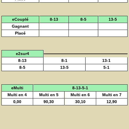
eCouplé
8-13
8-5
13-5
Gagnant
Placé
e2sur4
8-13
8-1
13-1
8-5
13-5
5-1
eMulti
8-13-5-1
Multi en 4
Multi en 5
Multi en 6
Multi en 7
0,00
90,30
30,10
12,90