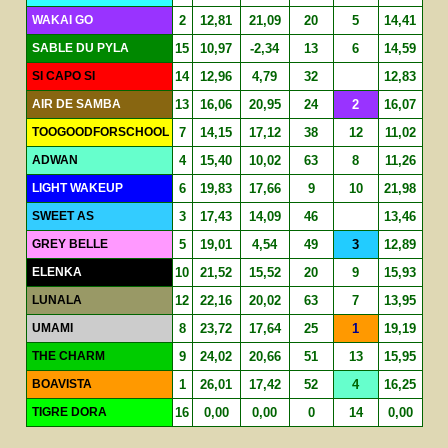
WAKAI GO
2
12,81
21,09
20
5
14,41
SABLE DU PYLA
15
10,97
-2,34
13
6
14,59
SI CAPO SI
14
12,96
4,79
32
12,83
AIR DE SAMBA
13
16,06
20,95
24
2
16,07
TOOGOODFORSCHOOL
7
14,15
17,12
38
12
11,02
ADWAN
4
15,40
10,02
63
8
11,26
LIGHT WAKEUP
6
19,83
17,66
9
10
21,98
SWEET AS
3
17,43
14,09
46
13,46
GREY BELLE
5
19,01
4,54
49
3
12,89
ELENKA
10
21,52
15,52
20
9
15,93
LUNALA
12
22,16
20,02
63
7
13,95
UMAMI
8
23,72
17,64
25
1
19,19
THE CHARM
9
24,02
20,66
51
13
15,95
BOAVISTA
1
26,01
17,42
52
4
16,25
TIGRE DORA
16
0,00
0,00
0
14
0,00