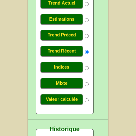
Trend Actuel
Estimations
Trend Précéd
Trend Récent
Indices
Mixte
Valeur calculée
Historique