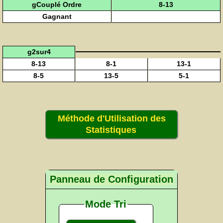
gCouplé Ordre
8-13
Gagnant
g2sur4
8-13
8-1
13-1
8-5
13-5
5-1
Méthode d'Utilisation des
Statistiques
Panneau de Configuration
Mode Tri