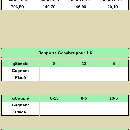
703,50
140,70
46,90
20,10
Rapports Genybet pour 1 €
gSimple
8
13
5
Gagnant
Placé
gCouplé
8-13
8-5
13-5
Gagnant
Placé