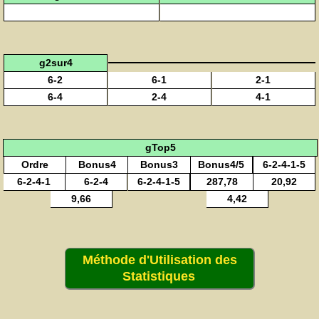
g2sur4
6-2
6-1
2-1
6-4
2-4
4-1
gTop5
Ordre
Bonus4
Bonus3
Bonus4/5
6-2-4-1-5
6-2-4-1
6-2-4
6-2-4-1-5
287,78
20,92
9,66
4,42
Méthode d'Utilisation des
Statistiques