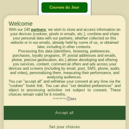
Courses du Jour
Welcome
Courses du
With our 140
partners
, we wish to store and access information on
lendemain
your devices (cookies, pixels in emails, etc.), combine and share
your personal data with our partners, whether collected on this
website or in our emails, already held by some of us, or obtained
Courses
later, including in other contexts.
Processing this data (identifiers, browsing, preferences,
d'aujourd'hui
purchases, loyalty programs, IP, postal addresses and emails,
phone, precise geolocation, etc.) allows developing and offering
you services, content, commercial offers and ads across your
devices and screens (including by email, post, SMS, phone, audio,
and video), personalising them, measuring their performance, and
analysing audiences.
Haut de Page
You can "accept all" and withdraw your consent at any time via the
"cookies" footer link
. You can also "set detailed preferences" and
object to processing activities not subject to consent. These
choices remain valid for 6 months.
powered by
Accept all
Mentions légales du site
Cookies settings
Set your choices