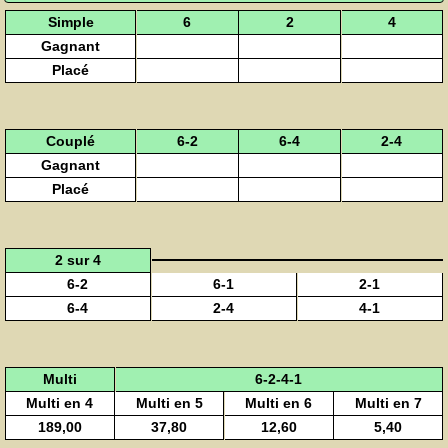
Simple
6
2
4
Gagnant
Placé
Couplé
6-2
6-4
2-4
Gagnant
Placé
2 sur 4
6-2
6-1
2-1
6-4
2-4
4-1
Multi
6-2-4-1
Multi en 4
Multi en 5
Multi en 6
Multi en 7
189,00
37,80
12,60
5,40