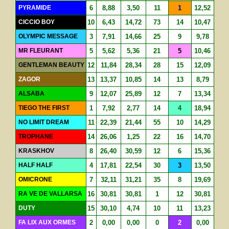
PYRAMIDE
6
8,88
3,50
11
1
12,52
CICCIO BOY
10
6,43
14,72
73
14
10,47
OLYMPIC MESSAGE
3
7,91
14,66
25
9
9,78
MR FLEURANT
5
5,62
5,36
21
5
10,46
GENTLEMAN BEAUTY
12
11,84
28,34
28
15
12,09
ZAGOR
13
13,37
10,85
14
13
8,79
ALSABA
9
12,07
25,89
12
7
13,34
TIEGO THE FIRST
1
7,92
2,77
14
4
18,94
NO LIMIT DREAM
11
22,39
21,44
55
10
14,29
TROPHANE
14
26,06
1,25
22
16
14,70
KRASKHOV
8
26,40
30,59
12
6
15,36
HALF HALF
4
17,81
22,54
30
3
13,50
OMICRONE
7
32,11
31,21
35
8
19,69
RA VE DE VALLARSA
16
30,81
30,81
1
12
30,81
DUTY
15
30,10
4,74
10
11
13,23
FA LIX AUX ORMES
2
0,00
0,00
0
2
0,00