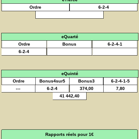
Ordre
6-2-4
eQuarté
Ordre
Bonus
6-2-4-1
6-2-4
eQuinté
Ordre
Bonus4sur5
Bonus3
6-2-4-1-5
---
6-2-4
374,00
7,80
41 442,40
Rapports réels pour 1€