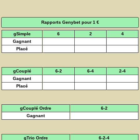
Rapports Genybet pour 1 €
gSimple
6
2
4
Gagnant
Placé
gCouplé
6-2
6-4
2-4
Gagnant
Placé
gCouplé Ordre
6-2
Gagnant
gTrio Ordre
6-2-4