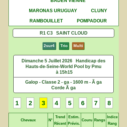
BADEN VIENNE
MARONAS URUGUAY
CLUNY
RAMBOUILLET
POMPADOUR
R1 C3 SAINT CLOUD
2sur4
Trio
Multi
Dimanche 5 Juillet 2026
Handicap des
Hauts-de-Seine-World Pool by Pmu
à 15h15
Galop - Classe 2 - ga - 1600 m - Ã ga
Corde Ã ga
1
2
3
4
5
6
7
8
Trend
Estim.
Indice
Chevaux
N°
Couru
Rangs
Récent
Prévis.
Rang