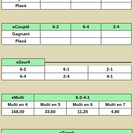
Placé
eCouplé
6-2
6-4
2-4
Gagnant
Placé
e2sur4
6-2
6-1
2-1
6-4
2-4
4-1
eMulti
6-2-4-1
Multi en 4
Multi en 5
Multi en 6
Multi en 7
168,00
33,60
11,20
4,80
eTiercé