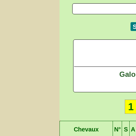
Galop
1
Chevaux
N°
S
A