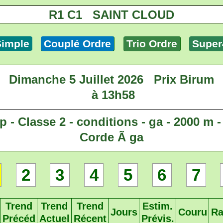
R1 C1 SAINT CLOUD
Simple
Couplé Ordre
Trio Ordre
Super
Dimanche 5 Juillet 2026
Prix Birum
à 13h58
 - Classe 2 - conditions - ga - 2000 m -
Corde Ã ga
2
3
4
5
6
7
Trend
Trend
Trend
Estim.
Jours
Couru
Ra
Précéd
Actuel
Récent
Prévis.