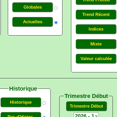
Globales
Trend Récent
Actuelles
Indices
Mixte
Valeur calculée
Historique
Trimestre Début
Historique
Trimestre Début
Pas d'Histor.