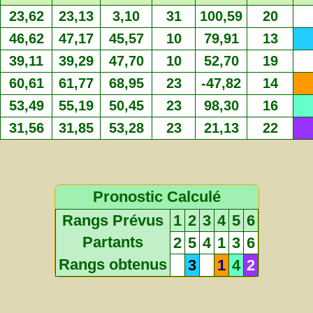
23,62
23,13
3,10
31
100,59
20
46,62
47,17
45,57
10
79,91
13
39,11
39,29
47,70
10
52,70
19
60,61
61,77
68,95
23
-47,82
14
53,49
55,19
50,45
23
98,30
16
31,56
31,85
53,28
23
21,13
22
Pronostic Calculé
Rangs Prévus
1
2
3
4
5
6
Partants
2
5
4
1
3
6
Rangs obtenus
3
1
4
2