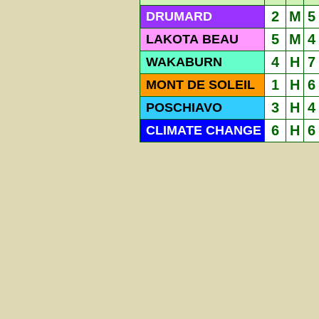
2
M
5
DRUMARD
5
M
4
LAKOTA BEAU
4
H
7
WAKABURN
1
H
6
MONT DE SOLEIL
3
H
4
POSCHIAVO
6
H
6
CLIMATE CHANGE