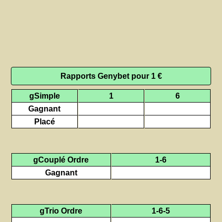
Rapports Genybet pour 1 €
gSimple
1
6
Gagnant
Placé
gCouplé Ordre
1-6
Gagnant
gTrio Ordre
1-6-5