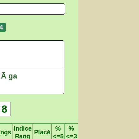
4
 Ã ga
8
Indice
%
%
ngs
Placé
Rang
<=5
<=3