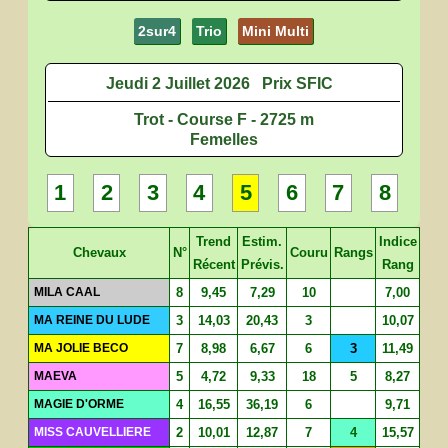
2sur4
Trio
Mini Multi
Jeudi 2 Juillet 2026
Prix SFIC
Trot - Course F - 2725 m
Femelles
1
2
3
4
5
6
7
8
Trend
Estim.
Indice
Chevaux
N°
Couru
Rangs
Récent
Prévis.
Rang
MILA CAAL
8
9,45
7,29
10
7,00
MA REINE DU LUDE
3
14,03
20,43
3
10,07
MA JOLIE BECO
7
8,98
6,67
6
3
11,49
MAEVA
5
4,72
9,33
18
5
8,27
MAGIE D'ORME
4
16,55
36,19
6
9,71
MISS CAUVELLIERE
2
10,01
12,87
7
4
15,57