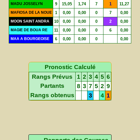
MADU JOSSELYN
9
15,05
1,74
7
1
11,27
MAFIOSA DE LA NOUE
1
0,00
0,00
0
7
0,00
MOON SAINT ANDRA
10
0,00
0,00
0
2
0,00
MAGIE DE BOUA RE
11
0,00
0,00
0
6
0,00
MAA A BOURGEOISE
6
0,00
0,00
0
0,00
Pronostic Calculé
Rangs Prévus
1
2
3
4
5
6
Partants
8
3
7
5
2
9
Rangs obtenus
3
4
1