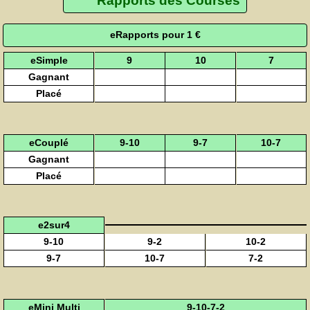
Rapports des Courses
eRapports pour 1 €
eSimple
9
10
7
Gagnant
Placé
eCouplé
9-10
9-7
10-7
Gagnant
Placé
e2sur4
9-10
9-2
10-2
9-7
10-7
7-2
eMini Multi
9-10-7-2