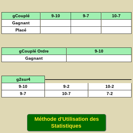
gCouplé
9-10
9-7
10-7
Gagnant
Placé
gCouplé Ordre
9-10
Gagnant
g2sur4
9-10
9-2
10-2
9-7
10-7
7-2
Méthode d'Utilisation des
Statistiques