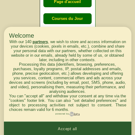
Page d'accueil
Courses du Jour
Welcome
Courses du
With our 140
partners
, we wish to store and access information on
lendemain
your devices (cookies, pixels in emails, etc.), combine and share
your personal data with our partners, whether collected on this
website or in our emails, already held by some of us, or obtained
Courses
later, including in other contexts.
Processing this data (identifiers, browsing, preferences,
d'aujourd'hui
purchases, loyalty programs, IP, postal addresses and emails,
phone, precise geolocation, etc.) allows developing and offering
you services, content, commercial offers and ads across your
devices and screens (including by email, post, SMS, phone, audio,
and video), personalising them, measuring their performance, and
analysing audiences.
Haut de Page
You can "accept all" and withdraw your consent at any time via the
"cookies" footer link
. You can also "set detailed preferences" and
object to processing activities not subject to consent. These
choices remain valid for 6 months.
powered by
Accept all
Mentions légales du site