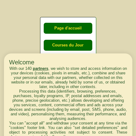
Page d'accueil
Courses du Jour
Welcome
Courses du
With our 140
partners
, we wish to store and access information on
lendemain
your devices (cookies, pixels in emails, etc.), combine and share
your personal data with our partners, whether collected on this
website or in our emails, already held by some of us, or obtained
Courses
later, including in other contexts.
Processing this data (identifiers, browsing, preferences,
d'aujourd'hui
purchases, loyalty programs, IP, postal addresses and emails,
phone, precise geolocation, etc.) allows developing and offering
you services, content, commercial offers and ads across your
devices and screens (including by email, post, SMS, phone, audio,
and video), personalising them, measuring their performance, and
analysing audiences.
Haut de Page
You can "accept all" and withdraw your consent at any time via the
"cookies" footer link
. You can also "set detailed preferences" and
object to processing activities not subject to consent. These