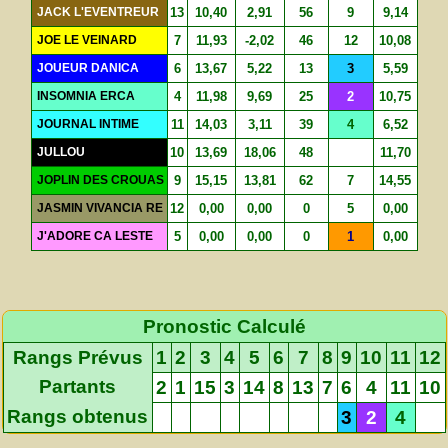
JACK L'EVENTREUR
13
10,40
2,91
56
9
9,14
JOE LE VEINARD
7
11,93
-2,02
46
12
10,08
JOUEUR DANICA
6
13,67
5,22
13
3
5,59
INSOMNIA ERCA
4
11,98
9,69
25
2
10,75
JOURNAL INTIME
11
14,03
3,11
39
4
6,52
JULLOU
10
13,69
18,06
48
11,70
JOPLIN DES CROUAS
9
15,15
13,81
62
7
14,55
JASMIN VIVANCIA RE
12
0,00
0,00
0
5
0,00
J'ADORE CA LESTE
5
0,00
0,00
0
1
0,00
Pronostic Calculé
Rangs Prévus
1
2
3
4
5
6
7
8
9
10
11
12
Partants
2
1
15
3
14
8
13
7
6
4
11
10
Rangs obtenus
3
2
4