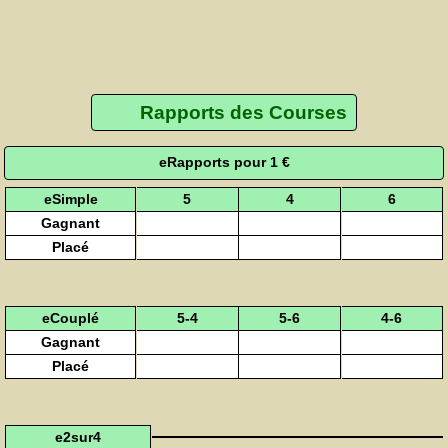
Rapports des Courses
eRapports pour 1 €
eSimple
5
4
6
Gagnant
Placé
eCouplé
5-4
5-6
4-6
Gagnant
Placé
e2sur4