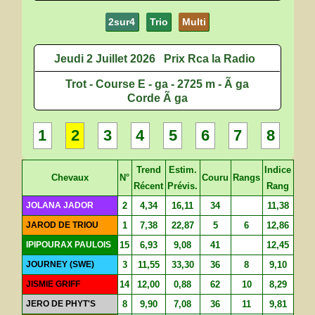
2sur4
Trio
Multi
Jeudi 2 Juillet 2026
Prix Rca la Radio
Trot - Course E - ga - 2725 m - Ã ga
Corde Ã ga
1
2
3
4
5
6
7
8
Trend
Estim.
Indice
Chevaux
N°
Couru
Rangs
Récent
Prévis.
Rang
JOLANA JADOR
2
4,34
16,11
34
11,38
JAROD DE TRIOU
1
7,38
22,87
5
6
12,86
IPIPOURAX PAULOIS
15
6,93
9,08
41
12,45
JOURNEY (SWE)
3
11,55
33,30
36
8
9,10
JISMIE GRIFF
14
12,00
0,88
62
10
8,29
JERO DE PHYT'S
8
9,90
7,08
36
11
9,81