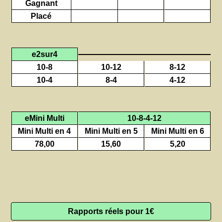
Gagnant
Placé
e2sur4
10-8
10-12
8-12
10-4
8-4
4-12
eMini Multi
10-8-4-12
Mini Multi en 4
Mini Multi en 5
Mini Multi en 6
78,00
15,60
5,20
Rapports réels pour 1€