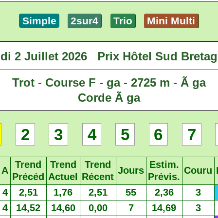
Simple
2sur4
Trio
Mini Multi
di 2 Juillet 2026
Prix Hôtel Sud Breta
Trot - Course F - ga - 2725 m - Ã ga
Corde Ã ga
2
3
4
5
6
7
Trend
Trend
Trend
Estim.
A
Jours
Couru
Précéd
Actuel
Récent
Prévis.
4
2,51
1,76
2,51
55
2,36
3
4
14,52
14,60
0,00
7
14,69
3