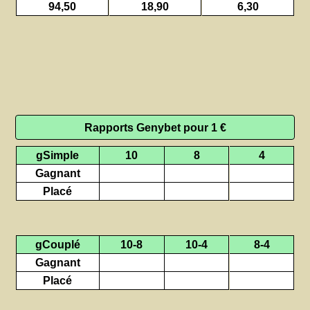
94,50
18,90
6,30
Rapports Genybet pour 1 €
gSimple
10
8
4
Gagnant
Placé
gCouplé
10-8
10-4
8-4
Gagnant
Placé