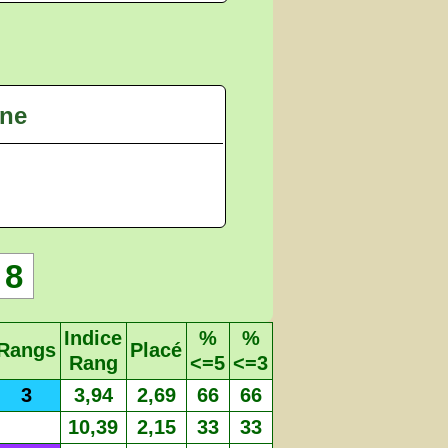
gne
8
Indice
%
%
Rangs
Placé
Rang
<=5
<=3
3
3,94
2,69
66
66
10,39
2,15
33
33