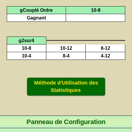
gCouplé Ordre
10-8
Gagnant
g2sur4
10-8
10-12
8-12
10-4
8-4
4-12
Méthode d'Utilisation des
Statistiques
Panneau de Configuration