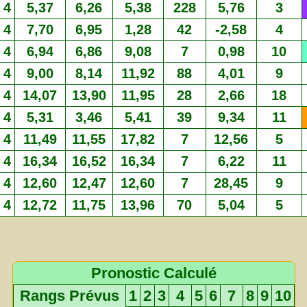
4
5,37
6,26
5,38
228
5,76
3
4
7,70
6,95
1,28
42
-2,58
4
4
6,94
6,86
9,08
7
0,98
10
4
9,00
8,14
11,92
88
4,01
9
4
14,07
13,90
11,95
28
2,66
18
4
5,31
3,46
5,41
39
9,34
11
4
11,49
11,55
17,82
7
12,56
5
4
16,34
16,52
16,34
7
6,22
11
4
12,60
12,47
12,60
7
28,45
9
4
12,72
11,75
13,96
70
5,04
5
Pronostic Calculé
Rangs Prévus
1
2
3
4
5
6
7
8
9
10