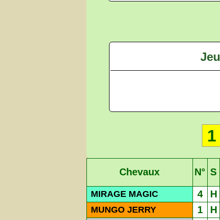
Jeu
1
Chevaux
N°
S
4
H
MIRAGE MAGIC
1
H
MUNGO JERRY