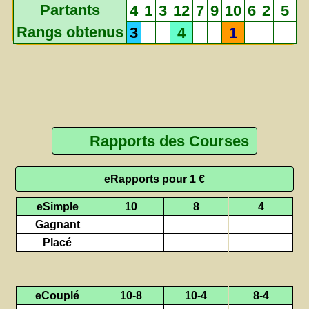
Partants
4
1
3
12
7
9
10
6
2
5
Rangs obtenus
3
4
1
Rapports des Courses
eRapports pour 1 €
eSimple
10
8
4
Gagnant
Placé
eCouplé
10-8
10-4
8-4