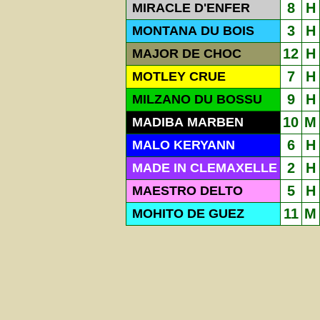
8
H
MIRACLE D'ENFER
3
H
MONTANA DU BOIS
12
H
MAJOR DE CHOC
7
H
MOTLEY CRUE
9
H
MILZANO DU BOSSU
10
M
MADIBA MARBEN
6
H
MALO KERYANN
2
H
MADE IN CLEMAXELLE
5
H
MAESTRO DELTO
11
M
MOHITO DE GUEZ