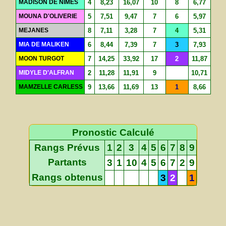
MADISON DE NIMES
4
8,23
16,07
10
8
6,77
MOUNA D'OLIVERIE
5
7,51
9,47
7
6
5,97
MEJANES
8
7,11
3,28
7
4
5,31
MIA DE MALIKEN
6
8,44
7,39
7
3
7,93
MOON TURGOT
7
14,25
33,92
17
2
11,87
MIDYLE D'ALFRAN
2
11,28
11,91
9
10,71
MAMZELLE CARLESS
9
13,66
11,69
13
1
8,66
Pronostic Calculé
Rangs Prévus
1
2
3
4
5
6
7
8
9
Partants
3
1
10
4
5
6
7
2
9
Rangs obtenus
3
2
1