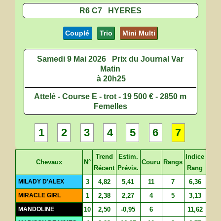
R6 C7 HYERES
Couplé
Trio
Mini Multi
Samedi 9 Mai 2026
Prix du Journal Var
Matin
à 20h25
Attelé - Course E - trot - 19 500 € - 2850 m
Femelles
1
2
3
4
5
6
7
Trend
Estim.
Indice
Chevaux
N°
Couru
Rangs
Récent
Prévis.
Rang
MILADY D'ALEX
3
4,82
5,41
11
7
6,36
MIRACLE GIRL
1
2,38
2,27
4
5
3,13
MANDOLINE
10
2,50
-0,95
6
11,62