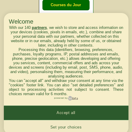
Courses du Jour
Welcome
Courses du
With our 140
partners
, we wish to store and access information on
lendemain
your devices (cookies, pixels in emails, etc.), combine and share
your personal data with our partners, whether collected on this
website or in our emails, already held by some of us, or obtained
Courses
later, including in other contexts.
Processing this data (identifiers, browsing, preferences,
d'aujourd'hui
purchases, loyalty programs, IP, postal addresses and emails,
phone, precise geolocation, etc.) allows developing and offering
you services, content, commercial offers and ads across your
devices and screens (including by email, post, SMS, phone, audio,
and video), personalising them, measuring their performance, and
analysing audiences.
Haut de Page
You can "accept all" and withdraw your consent at any time via the
"cookies" footer link
. You can also "set detailed preferences" and
object to processing activities not subject to consent. These
choices remain valid for 6 months.
powered by
Accept all
Mentions légales du site
Cookies settings
Set your choices