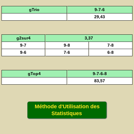
gTrio
9-7-6
29,43
g2sur4
3,37
9-7
9-8
7-8
9-6
7-6
6-8
gTop4
9-7-6-8
83,57
Méthode d'Utilisation des
Statistiques