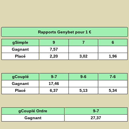
Rapports Genybet pour 1 €
gSimple
9
7
6
Gagnant
7,57
Placé
2,20
3,02
1,96
gCouplé
9-7
9-6
7-6
Gagnant
17,46
Placé
6,37
5,13
5,34
gCouplé Ordre
9-7
Gagnant
27,37