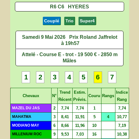
R6 C6 HYERES
Couplé
Trio
Super4
Samedi 9 Mai 2026
Prix Roland Jaffrelot
à 19h57
Attelé - Course E - trot - 19 500 € - 2850 m
Mâles
1
2
3
4
5
6
7
Trend
Estim.
Indice
Chevaux
N°
Couru
Rangs
Récent
Prévis.
Rang
MAZEL DU JAS
2
7,74
7,74
1
7,74
MAHATMA
3
8,41
11,91
5
4
10,77
MODIANO MAY
6
8,66
11,96
10
7,19
MILLENIUM ROC
9
9,53
7,03
16
10,38