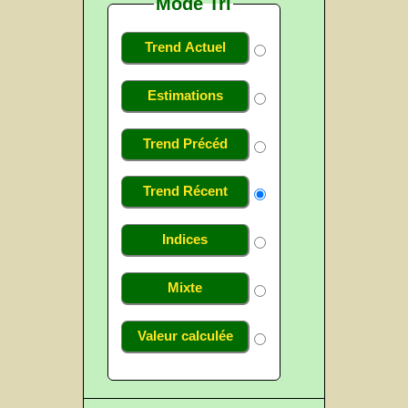
Mode Tri
Trend Actuel
Estimations
Trend Précéd
Trend Récent
Indices
Mixte
Valeur calculée