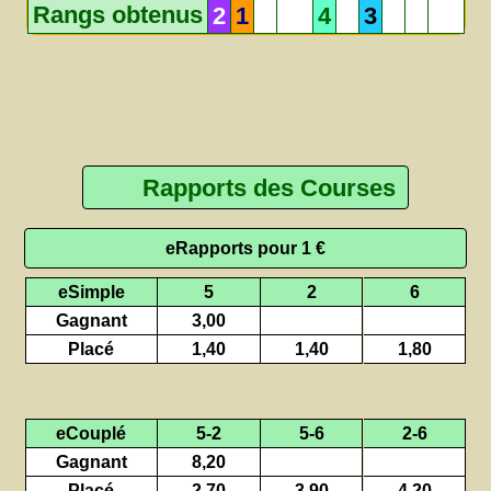
Rangs obtenus
2
1
4
3
Rapports des Courses
eRapports pour 1 €
eSimple
5
2
6
Gagnant
3,00
Placé
1,40
1,40
1,80
eCouplé
5-2
5-6
2-6
Gagnant
8,20
Placé
2,70
3,90
4,20