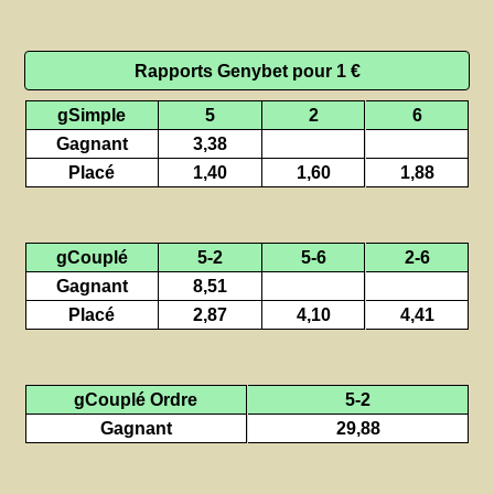
Rapports Genybet pour 1 €
gSimple
5
2
6
Gagnant
3,38
Placé
1,40
1,60
1,88
gCouplé
5-2
5-6
2-6
Gagnant
8,51
Placé
2,87
4,10
4,41
gCouplé Ordre
5-2
Gagnant
29,88