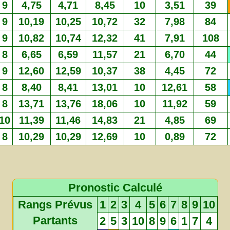
9
4,75
4,71
8,45
10
3,51
39
9
10,19
10,25
10,72
32
7,98
84
9
10,82
10,74
12,32
41
7,91
108
8
6,65
6,59
11,57
21
6,70
44
9
12,60
12,59
10,37
38
4,45
72
8
8,40
8,41
13,01
10
12,61
58
8
13,71
13,76
18,06
10
11,92
59
10
11,39
11,46
14,83
21
4,85
69
8
10,29
10,29
12,69
10
0,89
72
Pronostic Calculé
Rangs Prévus
1
2
3
4
5
6
7
8
9
10
Partants
2
5
3
10
8
9
6
1
7
4