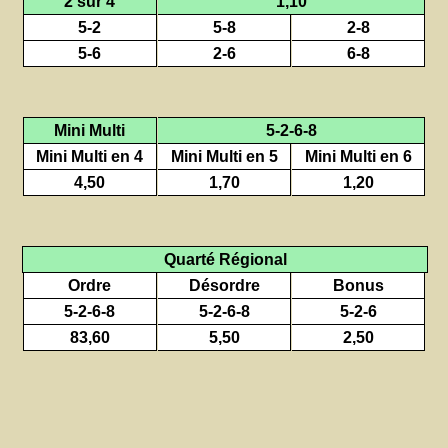
2 sur 4
1,10
5-2
5-8
2-8
5-6
2-6
6-8
Mini Multi
5-2-6-8
Mini Multi en 4
Mini Multi en 5
Mini Multi en 6
4,50
1,70
1,20
Quarté Régional
Ordre
Désordre
Bonus
5-2-6-8
5-2-6-8
5-2-6
83,60
5,50
2,50