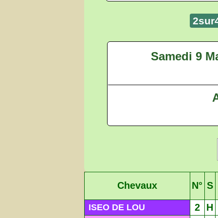
2sur
Samedi 9 Ma
A
Chevaux
N°
S
2
H
ISEO DE LOU