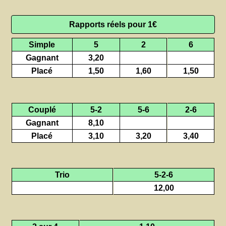
Rapports réels pour 1€
Simple
5
2
6
Gagnant
3,20
Placé
1,50
1,60
1,50
Couplé
5-2
5-6
2-6
Gagnant
8,10
Placé
3,10
3,20
3,40
Trio
5-2-6
12,00