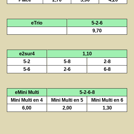
eTrio
5-2-6
9,70
e2sur4
1,10
5-2
5-8
2-8
5-6
2-6
6-8
eMini Multi
5-2-6-8
Mini Multi en 4
Mini Multi en 5
Mini Multi en 6
6,00
2,00
1,30