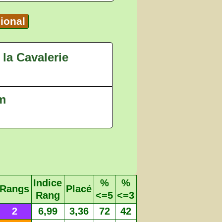
ional
la Cavalerie
 m
Indice
%
%
Rangs
Placé
Rang
<=5
<=3
2
6,99
3,36
72
42