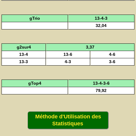
gTrio
13-4-3
32,04
g2sur4
3,37
13-4
13-6
4-6
13-3
4-3
3-6
gTop4
13-4-3-6
79,92
Méthode d'Utilisation des
Statistiques