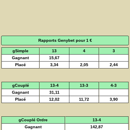
Rapports Genybet pour 1 €
gSimple
13
4
3
Gagnant
15,67
Placé
3,34
2,05
2,44
gCouplé
13-4
13-3
4-3
Gagnant
31,11
Placé
12,02
11,72
3,90
gCouplé Ordre
13-4
Gagnant
142,87