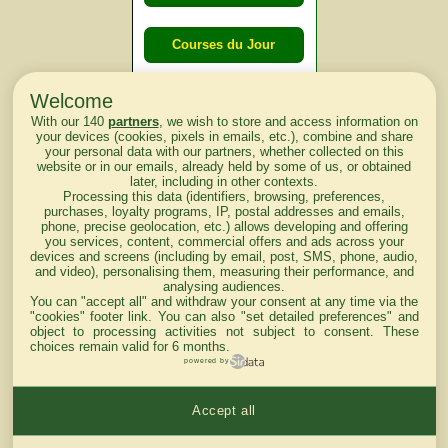
Courses du Jour
Welcome
Courses du
With our 140
partners
, we wish to store and access information on
lendemain
your devices (cookies, pixels in emails, etc.), combine and share
your personal data with our partners, whether collected on this
website or in our emails, already held by some of us, or obtained
Courses
later, including in other contexts.
Processing this data (identifiers, browsing, preferences,
d'aujourd'hui
purchases, loyalty programs, IP, postal addresses and emails,
phone, precise geolocation, etc.) allows developing and offering
you services, content, commercial offers and ads across your
devices and screens (including by email, post, SMS, phone, audio,
and video), personalising them, measuring their performance, and
analysing audiences.
Haut de Page
You can "accept all" and withdraw your consent at any time via the
"cookies" footer link
. You can also "set detailed preferences" and
object to processing activities not subject to consent. These
choices remain valid for 6 months.
powered by
Accept all
Mentions légales du site