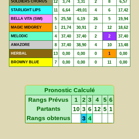
SOLDIERS CHORUS
12
3,74
3,31
2
8
6,57
STARLIGHT LIPS
11
6,64
-49,01
4
6
17,42
BELLA VITA (SWI)
5
25,58
6,19
26
5
19,94
MAGIC MIDGREY
1
21,74
30,91
2
12
18,62
MELODIC
4
37,40
37,40
2
2
37,40
AMAZORE
8
37,40
38,90
4
10
13,48
HERBAL
13
0,00
0,00
0
1
0,00
BROWNY BLUE
7
0,00
0,00
0
11
0,00
Pronostic Calculé
Rangs Prévus
1
2
3
4
5
6
Partants
10
3
6
12
5
1
Rangs obtenus
3
4