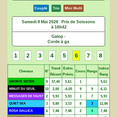
Couplé
Trio
Mini Multi
Samedi 9 Mai 2026
Prix de Soissons
à 16h42
Galop -
Corde à ga
1
2
3
4
5
6
7
8
Trend
Estim.
Indice
Chevaux
N°
Couru
Rangs
Récent
Prévis.
Rang
BRONTE SISTER
9
37,40
5,61
1
5,61
MINUIT DU SEUIL
10
2,00
-6,05
9
9
6,11
MESSAGER DE FAUST
2
5,93
5,93
1
7
5,93
QUIET SEA
3
5,80
3,33
8
3
11,06
ROSA GALLICA
6
7,48
7,48
2
4
7,48