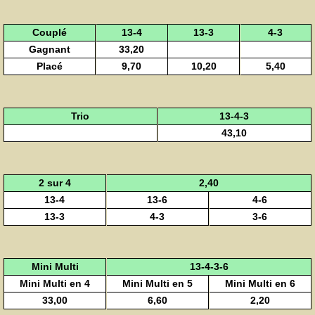
Couplé
13-4
13-3
4-3
Gagnant
33,20
Placé
9,70
10,20
5,40
Trio
13-4-3
43,10
2 sur 4
2,40
13-4
13-6
4-6
13-3
4-3
3-6
Mini Multi
13-4-3-6
Mini Multi en 4
Mini Multi en 5
Mini Multi en 6
33,00
6,60
2,20