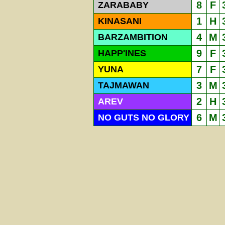
8
F
ZARABABY
1
H
KINASANI
4
M
BARZAMBITION
9
F
HAPP'INES
7
F
YUNA
3
M
TAJMAWAN
2
H
AREV
6
M
NO GUTS NO GLORY