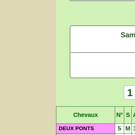
Sam
1
Chevaux
N°
S
5
M
DEUX PONTS