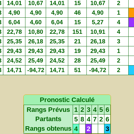
3
14,01
10,67
14,01
15
10,67
2
3
4,90
4,90
4,90
46
4,90
1
3
6,04
4,60
6,04
15
5,27
4
3
22,78
10,80
22,78
151
10,91
4
3
25,35
26,18
25,35
21
26,18
3
3
29,43
29,43
29,43
19
29,43
1
3
24,52
25,49
24,52
28
25,49
2
3
14,71
-94,72
14,71
51
-94,72
2
Pronostic Calculé
Rangs Prévus
1
2
3
4
5
6
Partants
5
8
4
7
2
6
Rangs obtenus
4
2
3