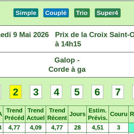
Simple
Couplé
Trio
Super4
edi 9 Mai 2026
Prix de la Croix Saint
à 14h15
Galop -
Corde à ga
2
3
4
5
6
7
Trend
Trend
Trend
Estim.
A
Jours
Couru
R
Précéd
Actuel
Récent
Prévis.
3
4,77
4,09
4,77
28
4,51
3