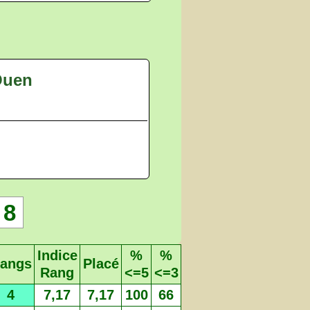
-Ouen
8
Indice
%
%
angs
Placé
Rang
<=5
<=3
4
7,17
7,17
100
66