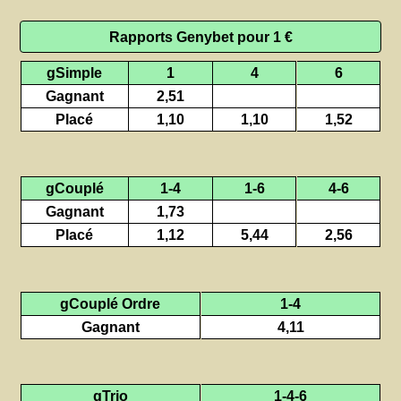
Rapports Genybet pour 1 €
gSimple
1
4
6
Gagnant
2,51
Placé
1,10
1,10
1,52
gCouplé
1-4
1-6
4-6
Gagnant
1,73
Placé
1,12
5,44
2,56
gCouplé Ordre
1-4
Gagnant
4,11
gTrio
1-4-6