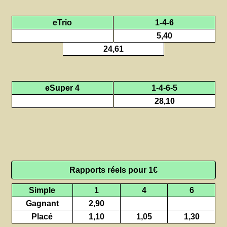
eTrio
1-4-6
5,40
24,61
eSuper 4
1-4-6-5
28,10
Rapports réels pour 1€
Simple
1
4
6
Gagnant
2,90
Placé
1,10
1,05
1,30