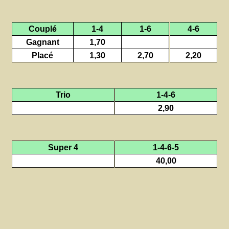
Couplé
1-4
1-6
4-6
Gagnant
1,70
Placé
1,30
2,70
2,20
Trio
1-4-6
2,90
Super 4
1-4-6-5
40,00