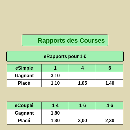
Rapports des Courses
eRapports pour 1 €
eSimple
1
4
6
Gagnant
3,10
Placé
1,10
1,05
1,40
eCouplé
1-4
1-6
4-6
Gagnant
1,80
Placé
1,30
3,00
2,30