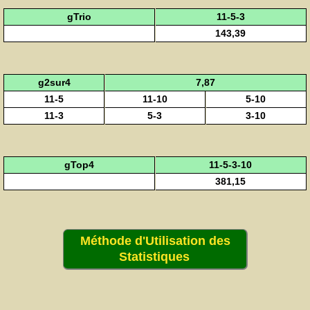
gTrio
11-5-3
143,39
g2sur4
7,87
11-5
11-10
5-10
11-3
5-3
3-10
gTop4
11-5-3-10
381,15
Méthode d'Utilisation des
Statistiques