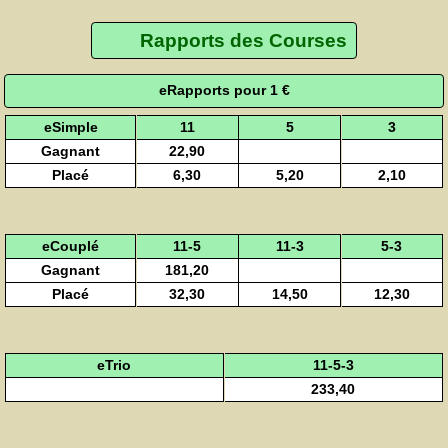
Rapports des Courses
eRapports pour 1 €
eSimple
11
5
3
Gagnant
22,90
Placé
6,30
5,20
2,10
eCouplé
11-5
11-3
5-3
Gagnant
181,20
Placé
32,30
14,50
12,30
eTrio
11-5-3
233,40