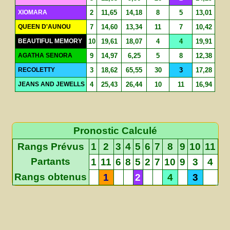
XIOMARA
2
11,65
14,18
8
5
13,01
QUEEN D'AUNOU
7
14,60
13,34
11
7
10,42
BEAUTIFUL MEMORY
10
19,61
18,07
4
4
19,91
AGATHA SENORA
9
14,97
6,25
5
8
12,38
RECOLETTY
3
18,62
65,55
30
3
17,28
JEANS AND JEWELLS
4
25,43
26,44
10
11
16,94
Pronostic Calculé
Rangs Prévus
1
2
3
4
5
6
7
8
9
10
11
Partants
1
11
6
8
5
2
7
10
9
3
4
Rangs obtenus
1
2
4
3