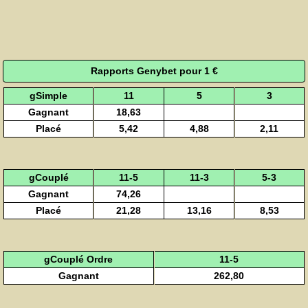
Rapports Genybet pour 1 €
gSimple
11
5
3
Gagnant
18,63
Placé
5,42
4,88
2,11
gCouplé
11-5
11-3
5-3
Gagnant
74,26
Placé
21,28
13,16
8,53
gCouplé Ordre
11-5
Gagnant
262,80