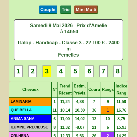
Couplé
Trio
Mini Multi
Samedi 9 Mai 2026
Prix d'Amelie
à 14h50
Galop - Handicap - Classe 3 - 22 100 € - 2400
m
Femelles
1
2
3
4
5
6
7
8
Trend
Estim.
Indice
Chevaux
N°
Couru
Rangs
Récent
Prévis.
Rang
LAMINARIA
1
11,24
4,88
7
9
11,58
QUE BELLA
11
10,14
10,39
36
1
16,76
ANIMA SANA
6
11,00
14,02
12
10
8,75
ILUMINE PRECIEUSE
8
11,32
-8,07
21
6
15,93
ORLHENA
5
12,33
9,56
26
2
14,29