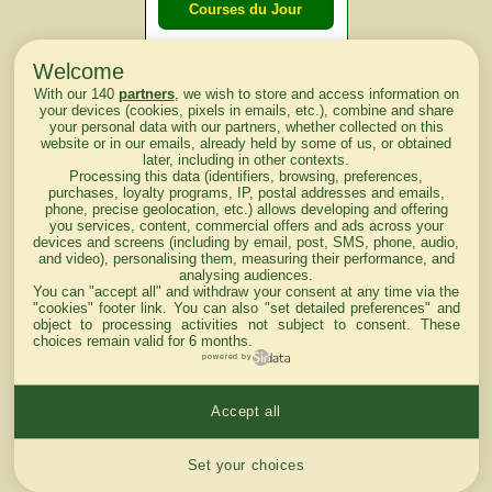
Courses du Jour
Welcome
Courses du
With our 140
partners
, we wish to store and access information on
lendemain
your devices (cookies, pixels in emails, etc.), combine and share
your personal data with our partners, whether collected on this
website or in our emails, already held by some of us, or obtained
Courses
later, including in other contexts.
Processing this data (identifiers, browsing, preferences,
d'aujourd'hui
purchases, loyalty programs, IP, postal addresses and emails,
phone, precise geolocation, etc.) allows developing and offering
you services, content, commercial offers and ads across your
devices and screens (including by email, post, SMS, phone, audio,
and video), personalising them, measuring their performance, and
analysing audiences.
Haut de Page
You can "accept all" and withdraw your consent at any time via the
"cookies" footer link
. You can also "set detailed preferences" and
object to processing activities not subject to consent. These
choices remain valid for 6 months.
powered by
Accept all
Mentions légales du site
Cookies settings
Set your choices