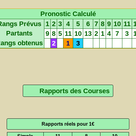
Pronostic Calculé
Rangs Prévus
1
2
3
4
5
6
7
8
9
10
11
Partants
9
8
5
11
10
13
2
1
4
7
3
angs obtenus
2
1
3
Rapports des Courses
Rapports réels pour 1€
Simple
11
8
10