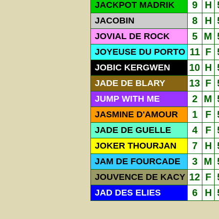
9
H
JACKPOT MADRIK
8
H
JACOBIN
5
M
JOVIAL DE ROCK
11
F
JOYEUSE DU PORTO
10
H
JOBIC KERGWEN
13
F
JADE DE BLARY
2
M
JUMP WITH ME
1
F
JASMINE D'AMOUR
4
F
JADE DE GUELLE
7
H
JOKER THOURJAN
3
M
JAM DE FOURCADE
12
F
JOUVENCE DE KACY
6
H
JAD DES ELIES