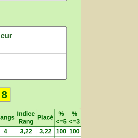
heur
8
Indice
%
%
angs
Placé
Rang
<=5
<=3
4
3,22
3,22
100
100