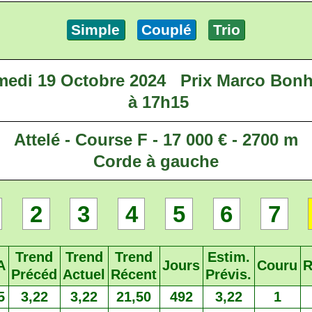
Simple
Couplé
Trio
edi 19 Octobre 2024
Prix Marco Bon
à 17h15
Attelé - Course F - 17 000 € - 2700 m
Corde à gauche
2
3
4
5
6
7
Trend
Trend
Trend
Estim.
A
Jours
Couru
R
Précéd
Actuel
Récent
Prévis.
5
3,22
3,22
21,50
492
3,22
1