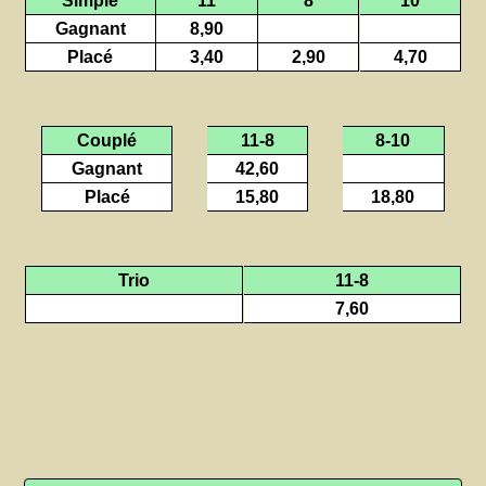
Gagnant
8,90
Placé
3,40
2,90
4,70
Couplé
11-8
8-10
Gagnant
42,60
Placé
15,80
18,80
Trio
11-8
7,60