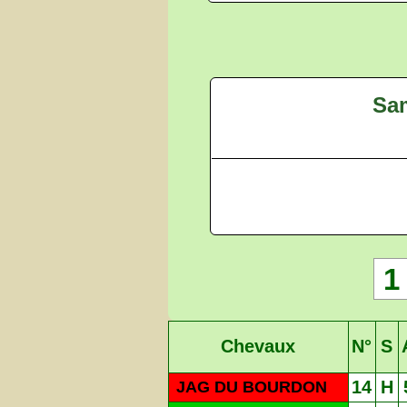
Sam
1
Chevaux
N°
S
14
H
JAG DU BOURDON