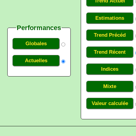
Trend Actuel
Estimations
Performances
Trend Précéd
Globales
Trend Récent
Actuelles
Indices
Mixte
Valeur calculée