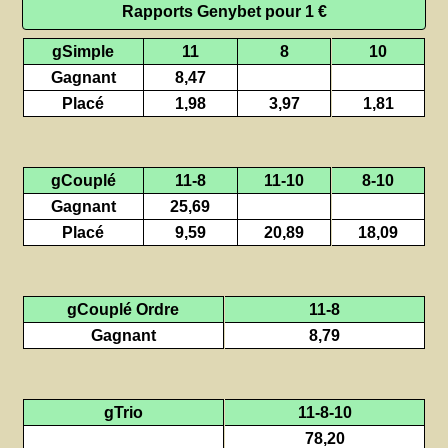
Rapports Genybet pour 1 €
gSimple
11
8
10
Gagnant
8,47
Placé
1,98
3,97
1,81
gCouplé
11-8
11-10
8-10
Gagnant
25,69
Placé
9,59
20,89
18,09
gCouplé Ordre
11-8
Gagnant
8,79
gTrio
11-8-10
78,20