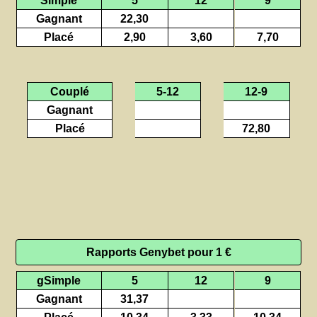
Gagnant
22,30
Placé
2,90
3,60
7,70
Couplé
5-12
12-9
Gagnant
Placé
72,80
Rapports Genybet pour 1 €
gSimple
5
12
9
Gagnant
31,37
Placé
10,34
3,33
10,34