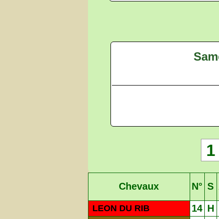
Same
1
Chevaux
N°
S
14
H
LEON DU RIB