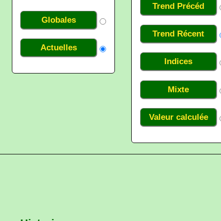
Trend Précéd
Globales
Trend Récent
Actuelles
Indices
Mixte
Valeur calculée