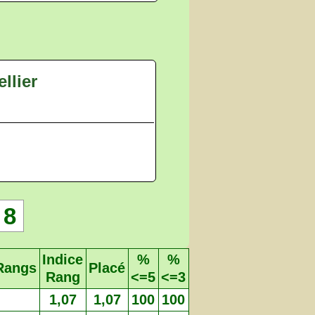
llier
8
Indice
%
%
Rangs
Placé
Rang
<=5
<=3
1,07
1,07
100
100