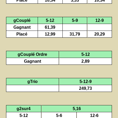
gCouplé
5-12
5-9
12-9
Gagnant
61,39
Placé
12,99
31,79
20,29
gCouplé Ordre
5-12
Gagnant
2,89
gTrio
5-12-9
249,73
g2sur4
5,16
5-12
5-6
12-6