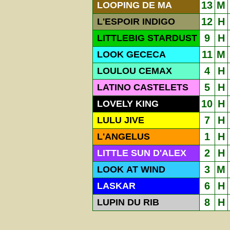
13
M
LOOPING DE MA
12
H
L'ESPOIR INDIGO
9
H
LITTLEBIG STARDUST
11
M
LOOK GECECA
4
H
LOULOU CEMAX
5
H
LATINO CASTELETS
10
H
LOVELY KING
7
H
LULU JIVE
1
H
L'ANGELUS
2
H
LITTLE SUN D'ALEX
3
M
LOOK AT WIND
6
H
LASKAR
8
H
LUPIN DU RIB