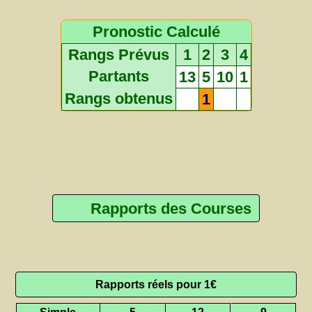
Pronostic Calculé
Rangs Prévus
1
2
3
4
Partants
13
5
10
1
Rangs obtenus
1
Rapports des Courses
Rapports réels pour 1€
Simple
5
12
9