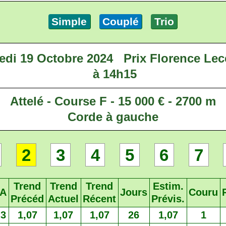
Simple
Couplé
Trio
di 19 Octobre 2024
Prix Florence Lece
à 14h15
Attelé - Course F - 15 000 € - 2700 m
Corde à gauche
2
3
4
5
6
7
Trend
Trend
Trend
Estim.
A
Jours
Couru
Précéd
Actuel
Récent
Prévis.
3
1,07
1,07
1,07
26
1,07
1