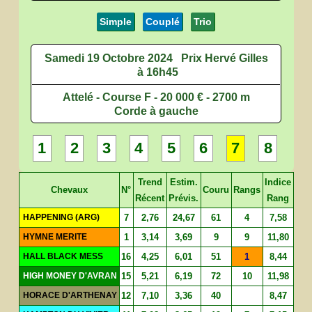
Simple
Couplé
Trio
Samedi 19 Octobre 2024
Prix Hervé Gilles
à 16h45
Attelé - Course F - 20 000 € - 2700 m
Corde à gauche
1
2
3
4
5
6
7
8
Trend
Estim.
Indice
Chevaux
N°
Couru
Rangs
Récent
Prévis.
Rang
HAPPENING (ARG)
7
2,76
24,67
61
4
7,58
HYMNE MERITE
1
3,14
3,69
9
9
11,80
HALL BLACK MESS
16
4,25
6,01
51
1
8,44
HIGH MONEY D'AVRAN
15
5,21
6,19
72
10
11,98
HORACE D'ARTHENAY
12
7,10
3,36
40
8,47