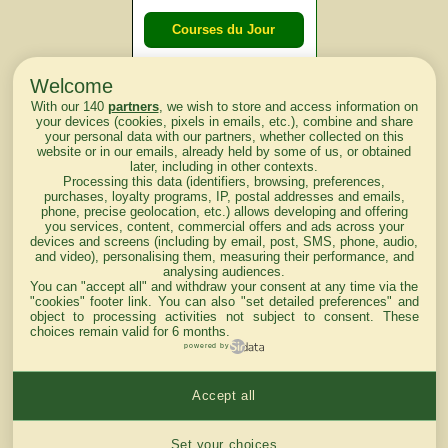
Courses du Jour
Welcome
Courses du
With our 140
partners
, we wish to store and access information on
lendemain
your devices (cookies, pixels in emails, etc.), combine and share
your personal data with our partners, whether collected on this
website or in our emails, already held by some of us, or obtained
Courses
later, including in other contexts.
Processing this data (identifiers, browsing, preferences,
d'aujourd'hui
purchases, loyalty programs, IP, postal addresses and emails,
phone, precise geolocation, etc.) allows developing and offering
you services, content, commercial offers and ads across your
devices and screens (including by email, post, SMS, phone, audio,
and video), personalising them, measuring their performance, and
analysing audiences.
Haut de Page
You can "accept all" and withdraw your consent at any time via the
"cookies" footer link
. You can also "set detailed preferences" and
object to processing activities not subject to consent. These
choices remain valid for 6 months.
powered by
Accept all
Mentions légales du site
Cookies settings
Set your choices