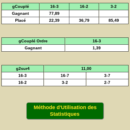
gCouplé
16-3
16-2
3-2
Gagnant
77,89
Placé
22,39
36,79
85,49
gCouplé Ordre
16-3
Gagnant
1,39
g2sur4
11,00
16-3
16-7
3-7
16-2
3-2
2-7
Méthode d'Utilisation des
Statistiques