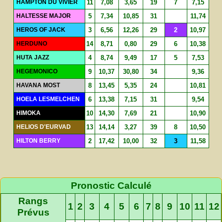
HAMPTON DU VIVIER
11
7,08
3,65
19
7
7,15
HALTESSE MAJOR
5
7,34
10,85
31
11,74
HEROS OF JACK
3
6,56
12,26
29
2
10,97
HERDUNO
14
8,71
0,80
29
6
10,38
HUTA JAZZ
4
8,74
9,49
17
5
7,53
HEGEMONICO
9
10,37
30,80
34
9,36
HAVANA MOST
8
13,45
5,35
24
10,81
HOELA LESMELCHEN
6
13,38
7,15
31
9,54
HIMOKA
10
14,30
7,69
21
10,90
HELIOS D'EURVAD
13
14,14
3,27
39
8
10,50
HILTON BERRY
2
17,42
10,00
32
3
11,58
Pronostic Calculé
Rangs
1
2
3
4
5
6
7
8
9
10
11
12
Prévus