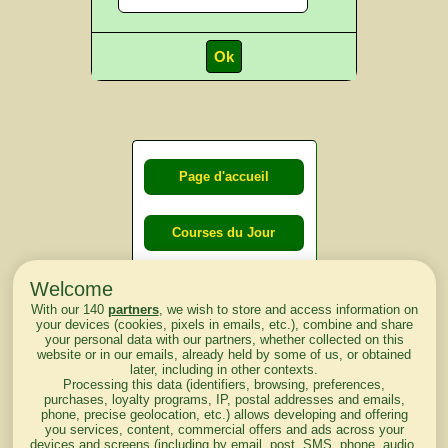
Page d'accueil
Courses du Jour
Welcome
Courses du
With our 140
partners
, we wish to store and access information on
lendemain
your devices (cookies, pixels in emails, etc.), combine and share
your personal data with our partners, whether collected on this
website or in our emails, already held by some of us, or obtained
Courses
later, including in other contexts.
Processing this data (identifiers, browsing, preferences,
d'aujourd'hui
purchases, loyalty programs, IP, postal addresses and emails,
phone, precise geolocation, etc.) allows developing and offering
you services, content, commercial offers and ads across your
devices and screens (including by email, post, SMS, phone, audio,