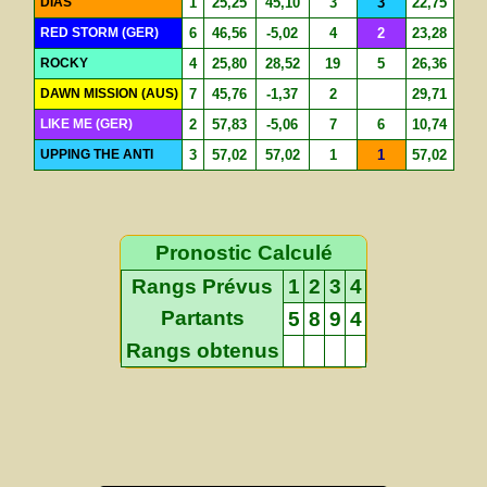
DIAS
1
25,25
45,10
3
3
22,75
RED STORM (GER)
6
46,56
-5,02
4
2
23,28
ROCKY
4
25,80
28,52
19
5
26,36
DAWN MISSION (AUS)
7
45,76
-1,37
2
29,71
LIKE ME (GER)
2
57,83
-5,06
7
6
10,74
UPPING THE ANTI
3
57,02
57,02
1
1
57,02
Pronostic Calculé
Rangs Prévus
1
2
3
4
Partants
5
8
9
4
Rangs obtenus