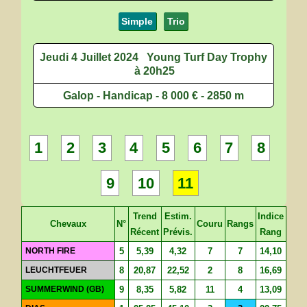
Simple
Trio
Jeudi 4 Juillet 2024
Young Turf Day Trophy
à 20h25
Galop - Handicap - 8 000 € - 2850 m
1
2
3
4
5
6
7
8
9
10
11
Trend
Estim.
Indice
Chevaux
N°
Couru
Rangs
Récent
Prévis.
Rang
NORTH FIRE
5
5,39
4,32
7
7
14,10
LEUCHTFEUER
8
20,87
22,52
2
8
16,69
SUMMERWIND (GB)
9
8,35
5,82
11
4
13,09